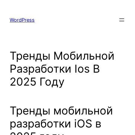
Skip
to
WordPress
content
Тренды Мобильной
Разработки Ios В
2025 Году
Тренды мобильной
разработки iOS в