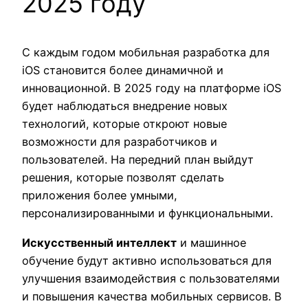
2025 году
С каждым годом мобильная разработка для
iOS становится более динамичной и
инновационной. В 2025 году на платформе iOS
будет наблюдаться внедрение новых
технологий, которые откроют новые
возможности для разработчиков и
пользователей. На передний план выйдут
решения, которые позволят сделать
приложения более умными,
персонализированными и функциональными.
Искусственный интеллект
и машинное
обучение будут активно использоваться для
улучшения взаимодействия с пользователями
и повышения качества мобильных сервисов. В