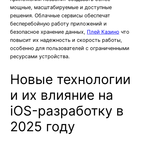
мощные, масштабируемые и доступные
решения. Облачные сервисы обеспечат
бесперебойную работу приложений и
безопасное хранение данных,
Плей Казино
что
повысит их надежность и скорость работы,
особенно для пользователей с ограниченными
ресурсами устройства.
Новые технологии
и их влияние на
iOS-разработку в
2025 году