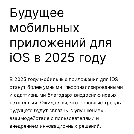
Будущее
мобильных
приложений для
iOS в 2025 году
В 2025 году мобильные приложения для iOS
станут более умными, персонализированными
и адаптивными благодаря внедрению новых
технологий. Ожидается, что основные тренды
будущего будут связаны с улучшением
взаимодействия с пользователями и
внедрением инновационных решений.