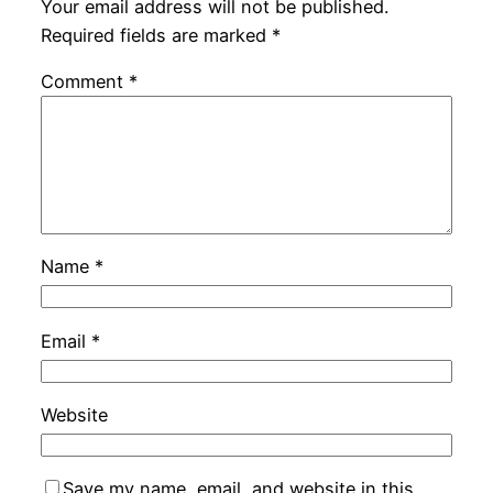
Your email address will not be published.
Required fields are marked
*
Comment
*
Name
*
Email
*
Website
Save my name, email, and website in this