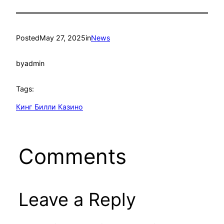
Posted
May 27, 2025
in
News
by
admin
Tags:
Кинг Билли Казино
Comments
Leave a Reply