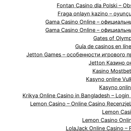
Fontan Casino dla Polski – Ob
Fraga onlayn kazino – oyunçu
Gama Casino Online – официальн
Gama Casino Online – официальны
Gates of Olymp
Guía de casinos en lín
Jetton Games – особенности игрового п
Jetton Казино 
Kasino Mostbet
Kasyno online Vul
Kasyno onlin
Krikya Online Casino in Bangladesh – Logi
Lemon Casino – Online Casino Recenzje
Lemon Casi
Lemon Casino Online
LolaJack Online Casino 