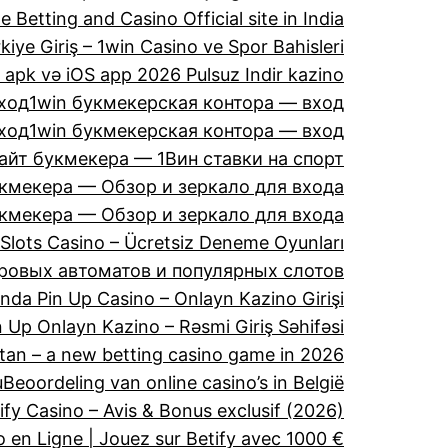
e Betting and Casino Official site in India
kiye Giriş – 1win Casino ve Spor Bahisleri
 apk və iOS app 2026 Pulsuz Indir kazino
ход
1win букмекерская контора — вход
ход
1win букмекерская контора — вход
айт букмекера — 1Вин ставки на спорт
кмекера — Обзор и зеркало для входа
кмекера — Обзор и зеркало для входа
Slots Casino – Ücretsiz Deneme Oyunları
гровых автоматов и популярных слотов
da Pin Up Casino – Onlayn Kazino Girişi
Up Onlayn Kazino – Rəsmi Giriş Səhifəsi
tan – a new betting casino game in 2026
u
Beoordeling van online casino’s in België
ify Casino – Avis & Bonus exclusif (2026)
o en Ligne | Jouez sur Betify avec 1000 €