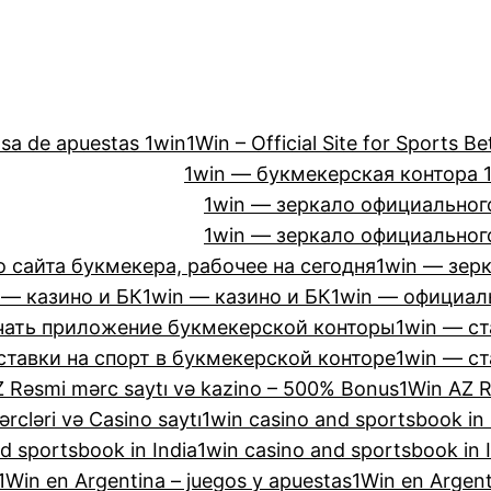
asa de apuestas 1win
1Win – Official Site for Sports 
1win — букмекерская контора 
1win — зеркало официального
1win — зеркало официального
 сайта букмекера, рабочее на сегодня
1win — зер
 — казино и БК
1win — казино и БК
1win — официал
чать приложение букмекерской конторы
1win — ст
ставки на спорт в букмекерской конторе
1win — ст
 Rəsmi mərc saytı və kazino – 500% Bonus
1Win AZ R
rcləri və Casino saytı
1win casino and sportsbook in 
d sportsbook in India
1win casino and sportsbook in 
1Win en Argentina – juegos y apuestas
1Win en Argent