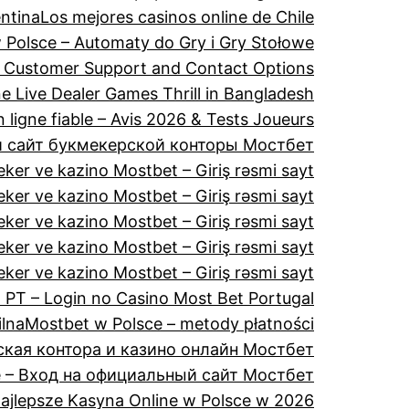
entina
Los mejores casinos online de Chile
 Polsce – Automaty do Gry i Gry Stołowe
– Customer Support and Contact Options
 Live Dealer Games Thrill in Bangladesh
n ligne fiable – Avis 2026 & Tests Joueurs
й сайт букмекерской конторы Мостбет
er ve kazino Mostbet – Giriş rəsmi sayt
er ve kazino Mostbet – Giriş rəsmi sayt
er ve kazino Mostbet – Giriş rəsmi sayt
er ve kazino Mostbet – Giriş rəsmi sayt
er ve kazino Mostbet – Giriş rəsmi sayt
 PT – Login no Casino Most Bet Portugal
ilna
Mostbet w Polsce – metody płatności
ская контора и казино онлайн Мостбет
е – Вход на официальный сайт Мостбет
ajlepsze Kasyna Online w Polsce w 2026