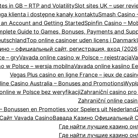
ites in GB – RTP and Volatility
Slot sites UK – user re
uga klienta i dostępne kanały kontaktu
Smash Casino –
g an Account and Getting Started
Spinfin Casino – Mo
omplete Guide to Games, Bonuses, Payments and Sup
eutschland
Top online casinoer uden licens i Danmark
ино – официальный сайт, регистрация, вход (2026
ce – gry
Vavada online casino w Polsce – rejestracja
Va
no w Polsce – wersja mobilna
Vavada online kasiino Ees
Vegas Plus casino en ligne France – jeux de casin
line Casino Australia – Bonuses and Promotions
Wypła
nline w Polsce bez weryfikacji
Zahraniční casino pro
Zahraniční online casi
– Bonussen en Promoties voor Spelers uit Nederland
Сайт Vavada Casino
Вавада Казино Официальный Са
Где найти лучшие казино он
Где найти лучшие казино он