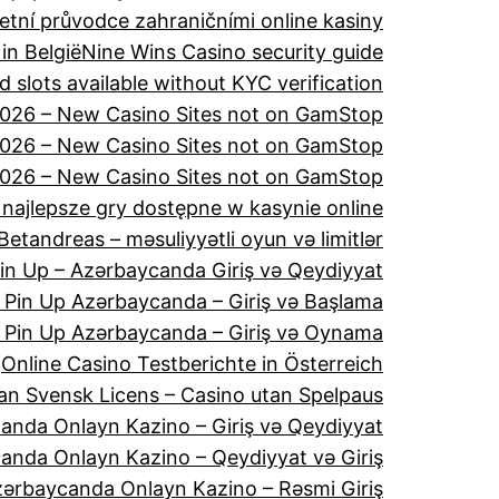
letní průvodce zahraničními online kasiny
in België
Nine Wins Casino security guide
 slots available without KYC verification
26 – New Casino Sites not on GamStop
26 – New Casino Sites not on GamStop
26 – New Casino Sites not on GamStop
najlepsze gry dostępne w kasynie online
etandreas – məsuliyyətli oyun və limitlər
in Up – Azərbaycanda Giriş və Qeydiyyat
 Pin Up Azərbaycanda – Giriş və Başlama
 Pin Up Azərbaycanda – Giriş və Oynama
ς
Online Casino Testberichte in Österreich
an Svensk Licens – Casino utan Spelpaus
anda Onlayn Kazino – Giriş və Qeydiyyat
anda Onlayn Kazino – Qeydiyyat və Giriş
zərbaycanda Onlayn Kazino – Rəsmi Giriş