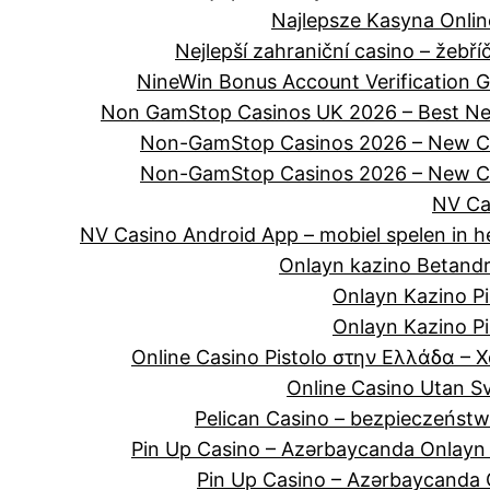
Najlepsze Kasyna Onli
Nejlepší zahraniční casino – žebř
NineWin Bonus Account Verification G
Non GamStop Casinos UK 2026 – Best N
Non-GamStop Casinos 2026 – New Ca
Non-GamStop Casinos 2026 – New Ca
NV Ca
NV Casino Android App – mobiel spelen in he
Onlayn kazino Betandre
Onlayn Kazino Pi
Onlayn Kazino P
Online Casino Pistolo στην Ελλάδα –
Online Casino Utan S
Pelican Casino – bezpieczeństwo
Pin Up Casino – Azərbaycanda Onlayn 
Pin Up Casino – Azərbaycanda O