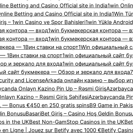
ine Betting and Casino Official site in India
1win Onlin
nline Betting and Casino Official site in India
1Win Tür
riş – 1win Casino ve Spor Bahisleri
1win Yüklə Android
ая контора — вход
1win букмекерская контора — в
ая контора — вход
1win букмекерская контора — в
кера — 1Вин ставки на спорт
1Win официальный с
— 1Вин ставки на спорт
1win официальный сайт бу
ор и зеркало для входа
1win официальный сайт бу
ый сайт букмекера — Обзор и зеркало для входа
7
ecurity and License
Arkada онлайн казино – выбор и
canda Onlayn Kazino Pin Up – Rəsmi Giriş
Azərbaycan
layn Kazino – Rəsmi Giriş Səhifəsi
Azərbaycanda Pin 
 — Bonus €450 en 250 gratis spins
B9 Game in Pakis
din Bonusu
BasariBet Giriş – Casino Hoş Geldin Bonus
s in the UK
Best Non-GamStop Casinos in the UK
Bet
o en Ligne | Jouez sur Betify avec 1000 €
Betify Casin