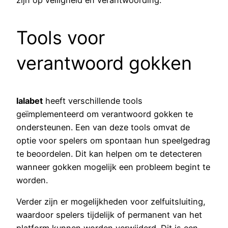
zijn op veiligheid en verantwoording.
Tools voor
verantwoord gokken
lalabet
heeft verschillende tools
geïmplementeerd om verantwoord gokken te
ondersteunen. Een van deze tools omvat de
optie voor spelers om spontaan hun speelgedrag
te beoordelen. Dit kan helpen om te detecteren
wanneer gokken mogelijk een probleem begint te
worden.
Verder zijn er mogelijkheden voor zelfuitsluiting,
waardoor spelers tijdelijk of permanent van het