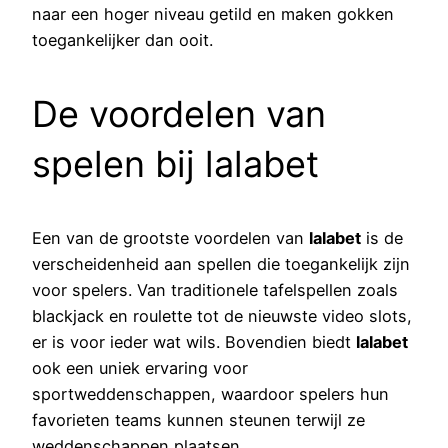
naar een hoger niveau getild en maken gokken
toegankelijker dan ooit.
De voordelen van
spelen bij lalabet
Een van de grootste voordelen van
lalabet
is de
verscheidenheid aan spellen die toegankelijk zijn
voor spelers. Van traditionele tafelspellen zoals
blackjack en roulette tot de nieuwste video slots,
er is voor ieder wat wils. Bovendien biedt
lalabet
ook een uniek ervaring voor
sportweddenschappen, waardoor spelers hun
favorieten teams kunnen steunen terwijl ze
weddenschappen plaatsen.