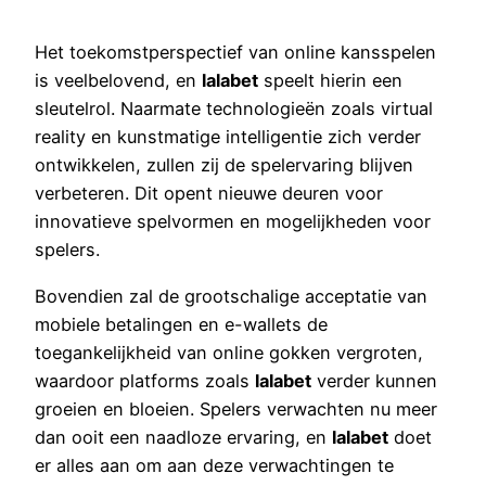
Het toekomstperspectief van online kansspelen
is veelbelovend, en
lalabet
speelt hierin een
sleutelrol. Naarmate technologieën zoals virtual
reality en kunstmatige intelligentie zich verder
ontwikkelen, zullen zij de spelervaring blijven
verbeteren. Dit opent nieuwe deuren voor
innovatieve spelvormen en mogelijkheden voor
spelers.
Bovendien zal de grootschalige acceptatie van
mobiele betalingen en e-wallets de
toegankelijkheid van online gokken vergroten,
waardoor platforms zoals
lalabet
verder kunnen
groeien en bloeien. Spelers verwachten nu meer
dan ooit een naadloze ervaring, en
lalabet
doet
er alles aan om aan deze verwachtingen te