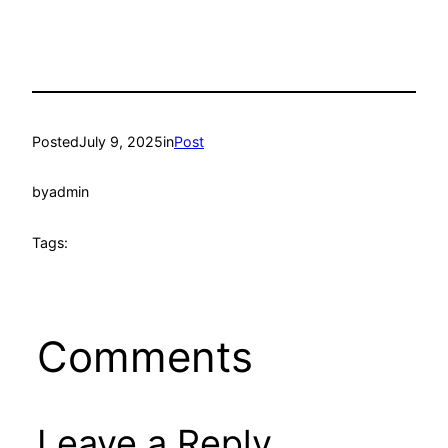
Posted
July 9, 2025
in
Post
by
admin
Tags:
Comments
Leave a Reply