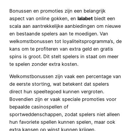
Bonussen en promoties zijn een belangrijk
aspect van online gokken, en
lalabet
biedt een
scala aan aantrekkelijke aanbiedingen om nieuwe
en bestaande spelers aan te moedigen. Van
welkomstbonussen tot loyaliteitsprogramma’s, de
kans om te profiteren van extra geld en gratis
spins is groot. Dit stelt spelers in staat om meer
te spelen zonder extra kosten.
Welkomstbonussen zijn vaak een percentage van
de eerste storting, wat betekent dat spelers
direct hun speeltegoed kunnen vergroten.
Bovendien zijn er vaak speciale promoties voor
bepaalde casinospellen of
sportweddenschappen, zodat spelers niet alleen
hun favoriete spellen kunnen spelen, maar ook
extra kansen op winst kunnen krijgen.