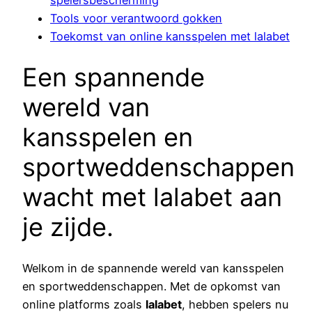
spelersbescherming
Tools voor verantwoord gokken
Toekomst van online kansspelen met lalabet
Een spannende
wereld van
kansspelen en
sportweddenschappen
wacht met lalabet aan
je zijde.
Welkom in de spannende wereld van kansspelen
en sportweddenschappen. Met de opkomst van
online platforms zoals
lalabet
, hebben spelers nu