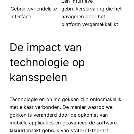
Een intuïtieve
Gebruiksvriendelijke
gebruikerservaring die het
interface
navigeren door het
platform vergemakkelijkt.
De impact van
technologie op
kansspelen
Technologie en online gokken zijn onlosmakelijk
met elkaar verbonden. De manier waarop we
gokken is veranderd door de opkomst van
mobiele applicaties en geavanceerde software.
lalabet
maakt gebruik van state-of-the-art