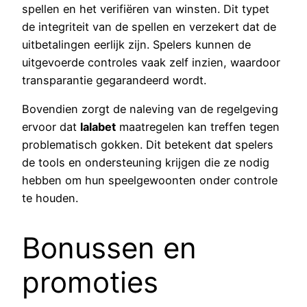
spellen en het verifiëren van winsten. Dit typet
de integriteit van de spellen en verzekert dat de
uitbetalingen eerlijk zijn. Spelers kunnen de
uitgevoerde controles vaak zelf inzien, waardoor
transparantie gegarandeerd wordt.
Bovendien zorgt de naleving van de regelgeving
ervoor dat
lalabet
maatregelen kan treffen tegen
problematisch gokken. Dit betekent dat spelers
de tools en ondersteuning krijgen die ze nodig
hebben om hun speelgewoonten onder controle
te houden.
Bonussen en
promoties