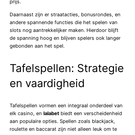
prijs.
Daarnaast zijn er straatacties, bonusrondes, en
andere spannende functies die het spelen van
slots nog aantrekkelijker maken. Hierdoor blijft
de spanning hoog en blijven spelers ook langer
gebonden aan het spel.
Tafelspellen: Strategie
en vaardigheid
Tafelspellen vormen een integraal onderdeel van
elk casino, en
lalabet
biedt een verscheidenheid
aan populaire opties. Spellen zoals blackjack,
roulette en baccarat zijn niet alleen leuk om te