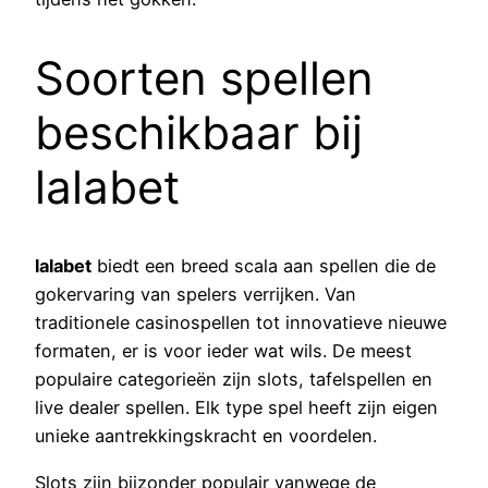
Soorten spellen
beschikbaar bij
lalabet
lalabet
biedt een breed scala aan spellen die de
gokervaring van spelers verrijken. Van
traditionele casinospellen tot innovatieve nieuwe
formaten, er is voor ieder wat wils. De meest
populaire categorieën zijn slots, tafelspellen en
live dealer spellen. Elk type spel heeft zijn eigen
unieke aantrekkingskracht en voordelen.
Slots zijn bijzonder populair vanwege de