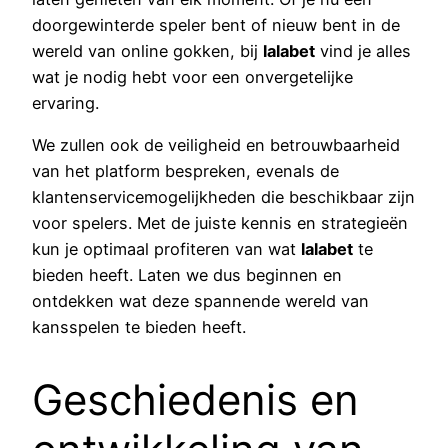
doorgewinterde speler bent of nieuw bent in de
wereld van online gokken, bij
lalabet
vind je alles
wat je nodig hebt voor een onvergetelijke
ervaring.
We zullen ook de veiligheid en betrouwbaarheid
van het platform bespreken, evenals de
klantenservicemogelijkheden die beschikbaar zijn
voor spelers. Met de juiste kennis en strategieën
kun je optimaal profiteren van wat
lalabet
te
bieden heeft. Laten we dus beginnen en
ontdekken wat deze spannende wereld van
kansspelen te bieden heeft.
Geschiedenis en