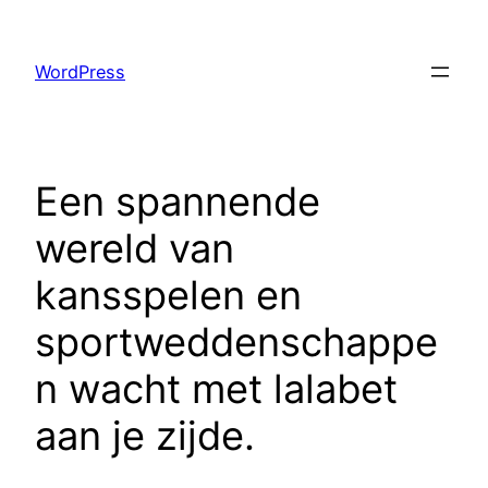
Skip
to
WordPress
content
Een spannende
wereld van
kansspelen en
sportweddenschappe
n wacht met lalabet
aan je zijde.