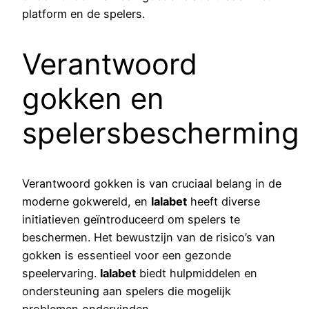
platform en de spelers.
Verantwoord
gokken en
spelersbescherming
Verantwoord gokken is van cruciaal belang in de
moderne gokwereld, en
lalabet
heeft diverse
initiatieven geïntroduceerd om spelers te
beschermen. Het bewustzijn van de risico’s van
gokken is essentieel voor een gezonde
speelervaring.
lalabet
biedt hulpmiddelen en
ondersteuning aan spelers die mogelijk
problemen ondervinden.