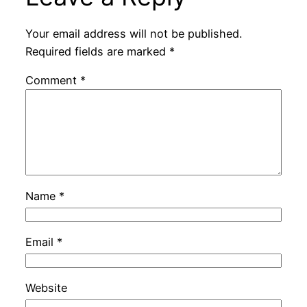
Your email address will not be published.
Required fields are marked
*
Comment
*
Name
*
Email
*
Website