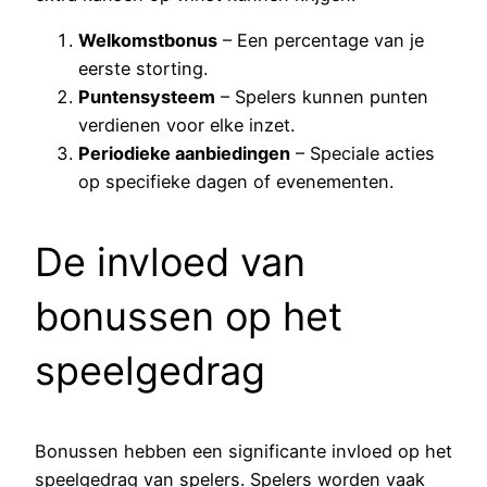
Welkomstbonus
– Een percentage van je
eerste storting.
Puntensysteem
– Spelers kunnen punten
verdienen voor elke inzet.
Periodieke aanbiedingen
– Speciale acties
op specifieke dagen of evenementen.
De invloed van
bonussen op het
speelgedrag
Bonussen hebben een significante invloed op het
speelgedrag van spelers. Spelers worden vaak