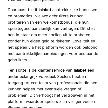
Daarnaast biedt
lalabet
aantrekkelijke bonussen
en promoties. Nieuwe gebruikers kunnen
profiteren van een welkomstbonus, die hun
speeltegoed aanzienlijk kan verhogen. Dit stelt
hen in staat om meer spellen uit te proberen
zonder hun eigen geld te riskeren. Loyaliteit en
het spelen via het platform worden ook beloond
met aantrekkelijke aanbiedingen voor bestaande
gebruikers.
Ten slotte is de klantenservice van
lalabet
een
ander belangrijk voordeel. Spelers hebben
toegang tot een team van professionals die hen
kunnen helpen met eventuele vragen of
problemen. Dit verhoogt het vertrouwen in het
platform, waardoor spelers zich veiliger voelen
tijdens het gokken.