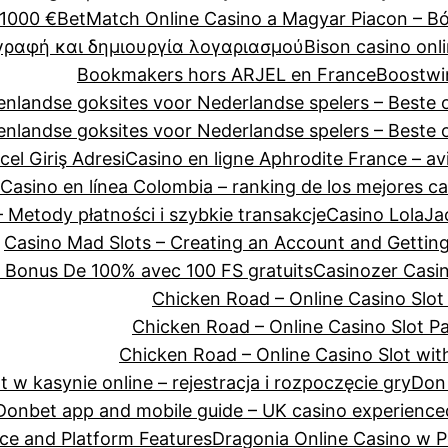
 1000 €
BetMatch Online Casino a Magyar Piacon – Bó
εγγραφή και δημιουργία λογαριασμού
Bison casino onli
Bookmakers hors ARJEL en France
Boostwi
enlandse goksites voor Nederlandse spelers – Beste 
enlandse goksites voor Nederlandse spelers – Beste 
el Giriş Adresi
Casino en ligne Aphrodite France – avis 
Casino en línea Colombia – ranking de los mejores c
 Metody płatności i szybkie transakcje
Casino LolaJa
Casino Mad Slots – Creating an Account and Getting
| Bonus De 100% avec 100 FS gratuits
Casinozer Casi
Chicken Road – Online Casino Slo
Chicken Road – Online Casino Slot 
Chicken Road – Online Casino Slot wit
 w kasynie online – rejestracja i rozpoczęcie gry
Don 
Donbet app and mobile guide – UK casino experience
nce and Platform Features
Dragonia Online Casino w P