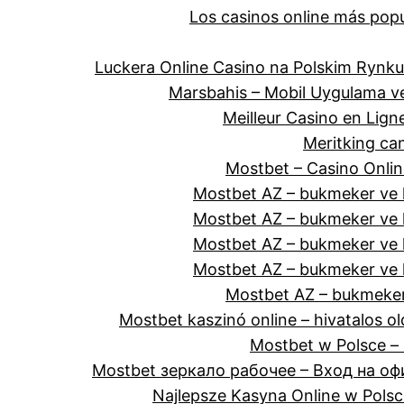
Los casinos online más pop
Luckera Online Casino na Polskim Rynk
Marsbahis – Mobil Uygulama v
Meilleur Casino en Lign
Meritking canl
Mostbet – Casino Onlin
Mostbet AZ – bukmeker ve k
Mostbet AZ – bukmeker ve k
Mostbet AZ – bukmeker ve k
Mostbet AZ – bukmeker ve k
Mostbet AZ – bukmeker 
Mostbet kaszinó online – hivatalos o
Mostbet w Polsce – 
Mostbet зеркало рабочее – Вход на о
Najlepsze Kasyna Online w Pols