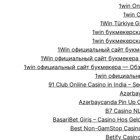
1win Onl
1win O
1Win Türkiye Gi
1win букмекерск
1win букмекерск
1Win официальный сайт букме
1Win официальный сайт букмекера 
1win официальный сайт букмекера — Обз
1win официальн
91 Club Online Casino in India – S
Azərbay
Azərbaycanda Pin Up On
B7 Casino NL
BasariBet Giriş – Casino Hoş Gel
Best Non-GamStop Casino
Betify Casin