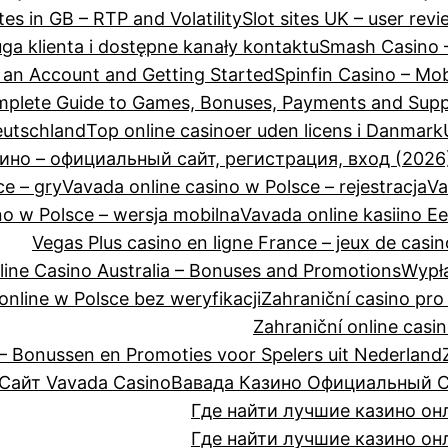
ites in GB – RTP and Volatility
Slot sites UK – user re
uga klienta i dostępne kanały kontaktu
Smash Casino –
g an Account and Getting Started
Spinfin Casino – Mo
omplete Guide to Games, Bonuses, Payments and Sup
eutschland
Top online casinoer uden licens i Danmark
ино – официальный сайт, регистрация, вход (2026
ce – gry
Vavada online casino w Polsce – rejestracja
Va
no w Polsce – wersja mobilna
Vavada online kasiino Ees
Vegas Plus casino en ligne France – jeux de casin
line Casino Australia – Bonuses and Promotions
Wypła
nline w Polsce bez weryfikacji
Zahraniční casino pro
Zahraniční online casi
– Bonussen en Promoties voor Spelers uit Nederland
Сайт Vavada Casino
Вавада Казино Официальный Са
Где найти лучшие казино он
Где найти лучшие казино он