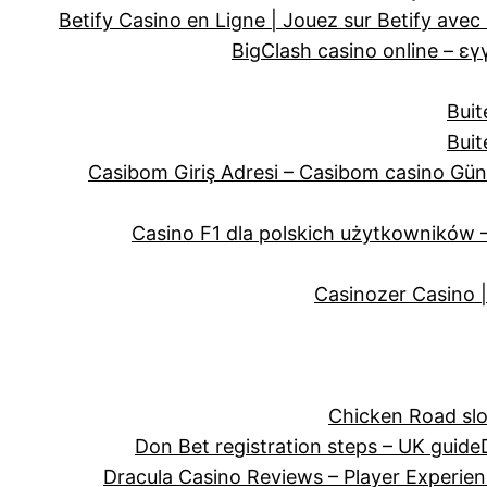
Betify Casino en Ligne | Jouez sur Betify avec
BigClash casino online – 
Buit
Buit
Casibom Giriş Adresi – Casibom casino Günc
Casino F1 dla polskich użytkowników –
Casinozer Casino 
Chicken Road slot
Don Bet registration steps – UK guide
Dracula Casino Reviews – Player Experie