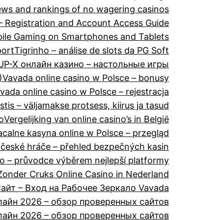
views and rankings of no wagering casinos
 Registration and Account Access Guide
bile Gaming on Smartphones and Tablets
port
Tigrinho – análise de slots da PG Soft
UP-X онлайн казино – настольные игры
)
Vavada online casino w Polsce – bonusy
vada online casino w Polsce – rejestracja
tis – väljamakse protsess, kiirus ja tasud
o
Vergelijking van online casino’s in België
calne kasyna online w Polsce – przegląd
 české hráče – přehled bezpečných kasin
no – průvodce výběrem nejlepší platformy
Zonder Cruks Online Casino in Nederland
йт – Вход на Рабочее Зеркало Vavada
лайн 2026 – обзор проверенных сайтов
лайн 2026 – обзор проверенных сайтов