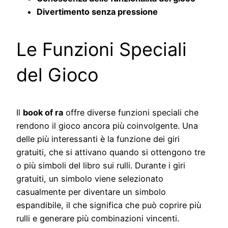
Divertimento senza pressione
Le Funzioni Speciali
del Gioco
Il
book of ra
offre diverse funzioni speciali che
rendono il gioco ancora più coinvolgente. Una
delle più interessanti è la funzione dei giri
gratuiti, che si attivano quando si ottengono tre
o più simboli del libro sui rulli. Durante i giri
gratuiti, un simbolo viene selezionato
casualmente per diventare un simbolo
espandibile, il che significa che può coprire più
rulli e generare più combinazioni vincenti.