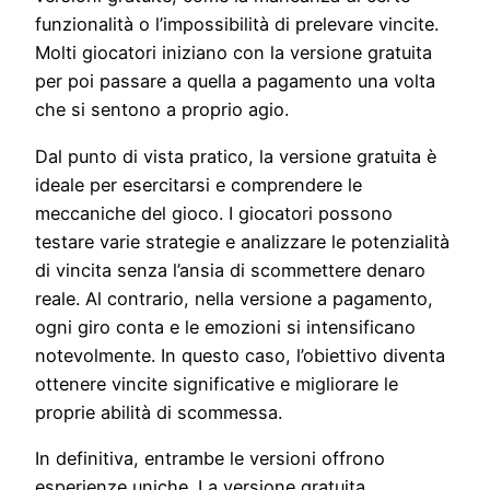
funzionalità o l’impossibilità di prelevare vincite.
Molti giocatori iniziano con la versione gratuita
per poi passare a quella a pagamento una volta
che si sentono a proprio agio.
Dal punto di vista pratico, la versione gratuita è
ideale per esercitarsi e comprendere le
meccaniche del gioco. I giocatori possono
testare varie strategie e analizzare le potenzialità
di vincita senza l’ansia di scommettere denaro
reale. Al contrario, nella versione a pagamento,
ogni giro conta e le emozioni si intensificano
notevolmente. In questo caso, l’obiettivo diventa
ottenere vincite significative e migliorare le
proprie abilità di scommessa.
In definitiva, entrambe le versioni offrono
esperienze uniche. La versione gratuita