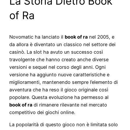
La Storia Dietro Book
of Ra
Novomatic ha lanciato il
book of ra
nel 2005, e
da allora è diventato un classico nel settore dei
casinò. La slot ha avuto un successo così
travolgente che hanno creato anche diverse
versioni e sequel nel corso degli anni. Ogni
versione ha aggiunto nuove caratteristiche e
miglioramenti, mantenendo sempre l’elemento di
avventura che ha reso il gioco originale così
popolare. Questa evoluzione ha permesso al
book of ra
di rimanere rilevante nel mercato
competitivo dei giochi online.
La popolarità di questo gioco non è limitata solo