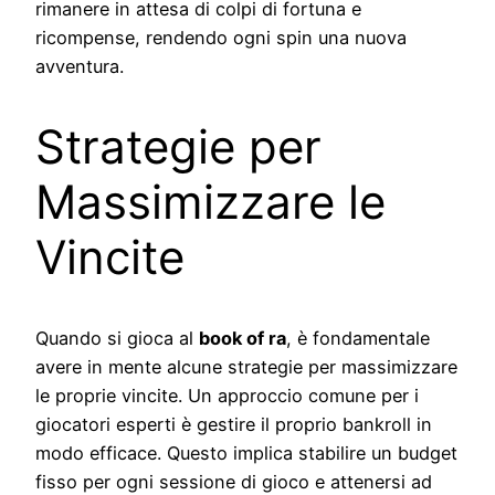
rimanere in attesa di colpi di fortuna e
ricompense, rendendo ogni spin una nuova
avventura.
Strategie per
Massimizzare le
Vincite
Quando si gioca al
book of ra
, è fondamentale
avere in mente alcune strategie per massimizzare
le proprie vincite. Un approccio comune per i
giocatori esperti è gestire il proprio bankroll in
modo efficace. Questo implica stabilire un budget
fisso per ogni sessione di gioco e attenersi ad