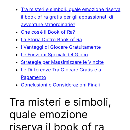
Tra misteri e simboli, quale emozione riserva
il book of ra gratis per gli appassionati di
avventure straordinarie?
Che cos’è il Book of Ra?
La Storia Dietro Book of Ra
I Vantaggi di Giocare Gratuitamente
Le Funzioni Speciali del Gioco
Strategie per Massimizzare le Vincite
Le Differenze Tra Giocare Gratis e a
Pagamento
Conclusioni e Considerazioni Finali
Tra misteri e simboli,
quale emozione
riserva il book of ra