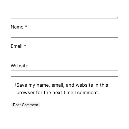
Name
*
Email
*
Website
Save my name, email, and website in this
browser for the next time I comment.