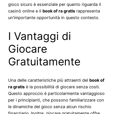
gioco sicuro è essenziale per quanto riguarda il
casinò online e il
book of ra gratis
rappresenta
un’importante opportunità in questo contesto.
I Vantaggi di
Giocare
Gratuitamente
Una delle caratteristiche più attraenti del
book of
ra gratis
è la possibilità di giocare senza costi.
Questo approccio è particolarmente vantaggioso
per i principianti, che possono familiarizzare con
le dinamiche del gioco senza alcun rischio
finanziario. Inoltre, giocare gratuitamente offre