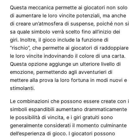
Questa meccanica permette ai giocatori non solo
di aumentare le loro vincite potenziali, ma anche
di creare un’atmosfera di suspense, poiché non si
sa quale simbolo verrà scelto fino all’inizio dei
giri. Inoltre, il gioco include la funzione di
“rischio”, che permette ai giocatori di raddoppiare
le loro vincite indovinando il colore di una carta.
Questa opzione aggiunge un ulteriore livello di
emozione, permettendo agli avventurieri di
mettere alla prova la loro fortuna in modi nuovi e
stimolanti.
Le combinazioni che possono essere create con i
simboli espandibili aumentano drammaticamente
le possibilità di vincita, e i giri gratuiti sono
generalmente considerati il momento culminante
dell’esperienza di gioco. I giocatori possono