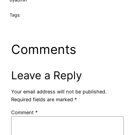
Tags:
Comments
Leave a Reply
Your email address will not be published.
Required fields are marked
*
Comment
*