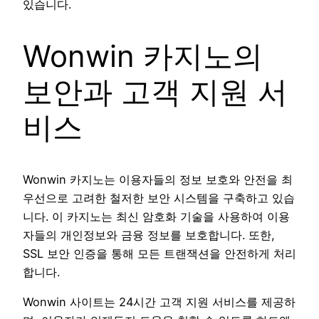
있습니다.
Wonwin 카지노의
보안과 고객 지원 서
비스
Wonwin 카지노는 이용자들의 정보 보호와 안전을 최
우선으로 고려한 철저한 보안 시스템을 구축하고 있습
니다. 이 카지노는 최신 암호화 기술을 사용하여 이용
자들의 개인정보와 금융 정보를 보호합니다. 또한,
SSL 보안 인증을 통해 모든 트랜잭션을 안전하게 처리
합니다.
Wonwin 사이트는 24시간 고객 지원 서비스를 제공하