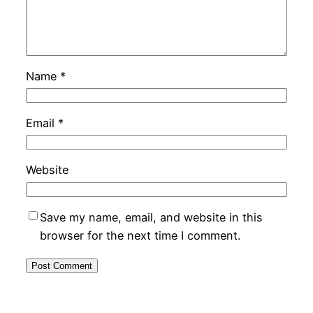
Name
*
Email
*
Website
Save my name, email, and website in this
browser for the next time I comment.