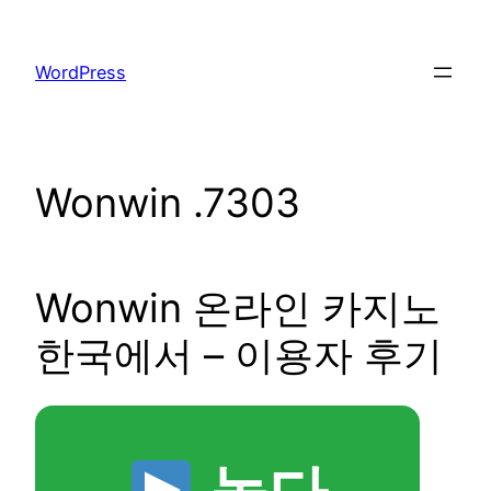
Skip
to
WordPress
content
Wonwin .7303
Wonwin 온라인 카지노
한국에서 – 이용자 후기