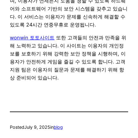
며, 이용자가 언제든지 도움을 청할 수 있도록 하드웨
어와 소프트웨어 기반의 보안 시스템을 갖추고 있습니
다. 이 서비스는 이용자가 문제를 신속하게 해결할 수
있도록 24시간 연중무휴로 운영됩니다.
wonwin 토토사이트
또한 고객들의 안전과 만족을 위
해 노력하고 있습니다. 이 사이트는 이용자의 개인정
보를 보호하기 위해 강력한 보안 정책을 시행하며, 이
용자가 안전하게 게임을 즐길 수 있도록 합니다. 고객
지원 팀은 이용자의 질문과 문제를 해결하기 위해 항
상 준비되어 있습니다.
Posted
July 9, 2025
in
blog