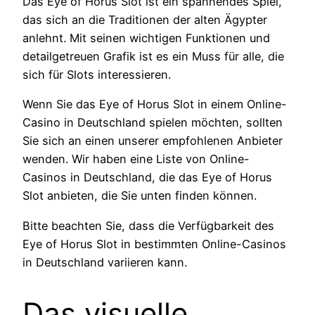
Das Eye of Horus Slot ist ein spannendes Spiel,
das sich an die Traditionen der alten Ägypter
anlehnt. Mit seinen wichtigen Funktionen und
detailgetreuen Grafik ist es ein Muss für alle, die
sich für Slots interessieren.
Wenn Sie das Eye of Horus Slot in einem Online-
Casino in Deutschland spielen möchten, sollten
Sie sich an einen unserer empfohlenen Anbieter
wenden. Wir haben eine Liste von Online-
Casinos in Deutschland, die das Eye of Horus
Slot anbieten, die Sie unten finden können.
Bitte beachten Sie, dass die Verfügbarkeit des
Eye of Horus Slot in bestimmten Online-Casinos
in Deutschland variieren kann.
Das visuelle