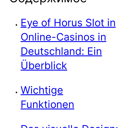
Eye of Horus Slot in
Online-Casinos in
Deutschland: Ein
Überblick
Wichtige
Funktionen