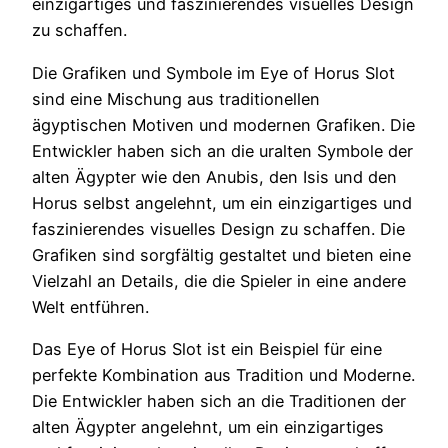
einzigartiges und faszinierendes visuelles Design
zu schaffen.
Die Grafiken und Symbole im Eye of Horus Slot
sind eine Mischung aus traditionellen
ägyptischen Motiven und modernen Grafiken. Die
Entwickler haben sich an die uralten Symbole der
alten Ägypter wie den Anubis, den Isis und den
Horus selbst angelehnt, um ein einzigartiges und
faszinierendes visuelles Design zu schaffen. Die
Grafiken sind sorgfältig gestaltet und bieten eine
Vielzahl an Details, die die Spieler in eine andere
Welt entführen.
Das Eye of Horus Slot ist ein Beispiel für eine
perfekte Kombination aus Tradition und Moderne.
Die Entwickler haben sich an die Traditionen der
alten Ägypter angelehnt, um ein einzigartiges