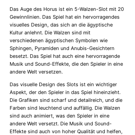
Das Auge des Horus ist ein 5-Walzen-Slot mit 20
Gewinnlinien. Das Spiel hat ein hervorragendes
visuelles Design, das sich an die ägyptische
Kultur anlehnt. Die Walzen sind mit
verschiedenen ägyptischen Symbolen wie
Sphingen, Pyramiden und Anubis-Gesichtern
besetzt. Das Spiel hat auch eine hervorragende
Musik und Sound-Effekte, die den Spieler in eine
andere Welt versetzen.
Das visuelle Design des Slots ist ein wichtiger
Aspekt, der den Spieler in das Spiel hineinzieht.
Die Grafiken sind scharf und detailreich, und die
Farben sind leuchtend und auffällig. Die Walzen
sind auch animiert, was den Spieler in eine
andere Welt versetzt. Die Musik und Sound-
Effekte sind auch von hoher Qualität und helfen,