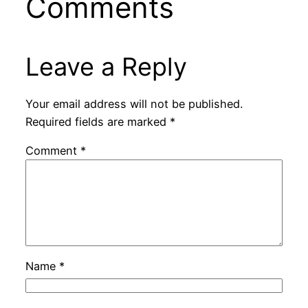
Comments
Leave a Reply
Your email address will not be published.
Required fields are marked
*
Comment
*
Name
*