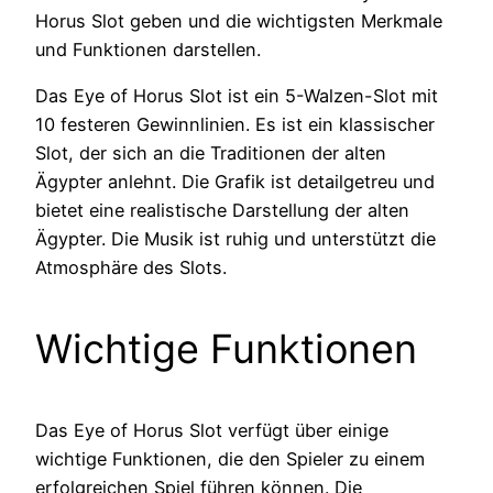
Horus Slot geben und die wichtigsten Merkmale
und Funktionen darstellen.
Das Eye of Horus Slot ist ein 5-Walzen-Slot mit
10 festeren Gewinnlinien. Es ist ein klassischer
Slot, der sich an die Traditionen der alten
Ägypter anlehnt. Die Grafik ist detailgetreu und
bietet eine realistische Darstellung der alten
Ägypter. Die Musik ist ruhig und unterstützt die
Atmosphäre des Slots.
Wichtige Funktionen
Das Eye of Horus Slot verfügt über einige
wichtige Funktionen, die den Spieler zu einem
erfolgreichen Spiel führen können. Die