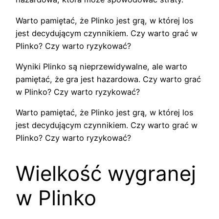
Warto pamiętać, że Plinko jest grą, w której los
jest decydującym czynnikiem. Czy warto grać w
Plinko? Czy warto ryzykować?
Wyniki Plinko są nieprzewidywalne, ale warto
pamiętać, że gra jest hazardowa. Czy warto grać
w Plinko? Czy warto ryzykować?
Warto pamiętać, że Plinko jest grą, w której los
jest decydującym czynnikiem. Czy warto grać w
Plinko? Czy warto ryzykować?
Wielkość wygranej
w Plinko