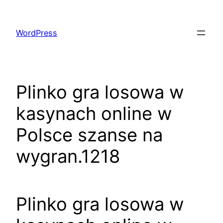
Skip
to
WordPress
content
Plinko gra losowa w
kasynach online w
Polsce szanse na
wygran.1218
Plinko gra losowa w