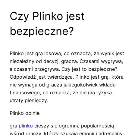
Czy Plinko jest
bezpieczne?
Plinko jest grą losową, co oznacza, że wynik jest
niezależny od decyzji gracza. Czasami wygrywa,
a czasami przegrywa. Czy jest to bezpieczne?
Odpowiedź jest twierdząca. Plinko jest grą, która
nie wymaga od gracza jakiegokolwiek wkładu
finansowego, co oznacza, że nie ma ryzyka
utraty pieniędzy.
Plinko opinie
gra plinko
cieszy się ogromną popularnością
wśród graczy, którzy szukają emocji i adrenaliny.