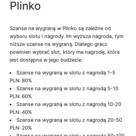
Plinko
Szanse na wygraną w Plinko są zależne od
wyboru slotu i nagrody. Im wyższa nagroda, tym
niższe szanse na wygraną. Dlatego gracz
powinien wybrać slot, który ma nagrodę, która
jest dostępna w jego budżecie.
Szanse na wygraną w slotu z nagrodą 1-5
PLN: 80%
Szanse na wygraną w slotu z nagrodą 5-10
PLN: 60%
Szanse na wygraną w slotu z nagrodą 10-20
PLN: 40%
Szanse na wygraną w slotu z nagrodą 20-50
PLN: 20%
Szanse na wygraną w slotu z nagrodą 50-100