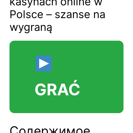
kasynach online w
Polsce – szanse na
wygraną
GRAĆ
Содержимое