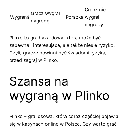
Gracz nie
Gracz wygrał
Wygraná
Porażka
wygrał
nagrodę
nagrody
Plinko to gra hazardowa, która może być
zabawna i interesująca, ale także niesie ryzyko.
Czyli, gracze powinni być świadomi ryzyka,
przed zagraj w Plinko.
Szansa na
wygraną w Plinko
Plinko – gra losowa, która coraz częściej pojawia
się w kasynach online w Polsce. Czy warto grać