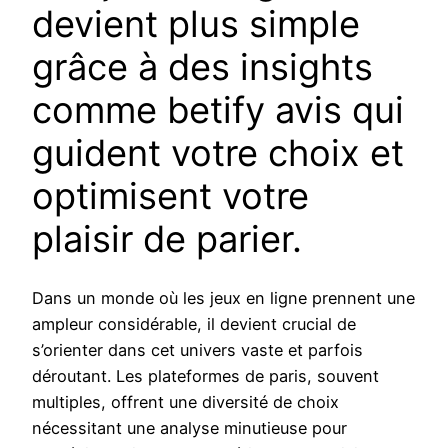
devient plus simple
grâce à des insights
comme betify avis qui
guident votre choix et
optimisent votre
plaisir de parier.
Dans un monde où les jeux en ligne prennent une
ampleur considérable, il devient crucial de
s’orienter dans cet univers vaste et parfois
déroutant. Les plateformes de paris, souvent
multiples, offrent une diversité de choix
nécessitant une analyse minutieuse pour