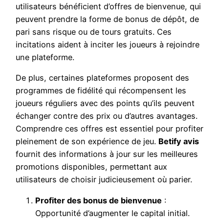
utilisateurs bénéficient d’offres de bienvenue, qui
peuvent prendre la forme de bonus de dépôt, de
pari sans risque ou de tours gratuits. Ces
incitations aident à inciter les joueurs à rejoindre
une plateforme.
De plus, certaines plateformes proposent des
programmes de fidélité qui récompensent les
joueurs réguliers avec des points qu’ils peuvent
échanger contre des prix ou d’autres avantages.
Comprendre ces offres est essentiel pour profiter
pleinement de son expérience de jeu.
Betify avis
fournit des informations à jour sur les meilleures
promotions disponibles, permettant aux
utilisateurs de choisir judicieusement où parier.
Profiter des bonus de bienvenue
:
Opportunité d’augmenter le capital initial.