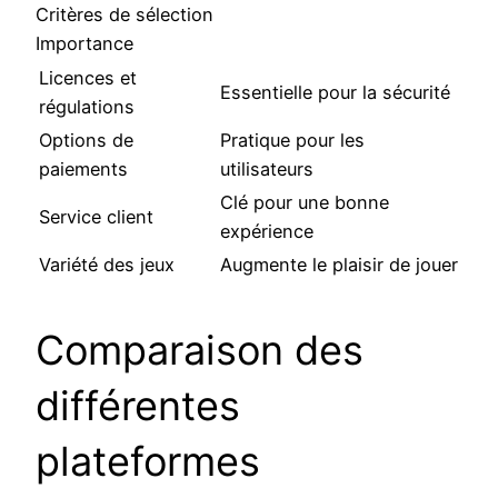
Critères de sélection
Importance
Licences et
Essentielle pour la sécurité
régulations
Options de
Pratique pour les
paiements
utilisateurs
Clé pour une bonne
Service client
expérience
Variété des jeux
Augmente le plaisir de jouer
Comparaison des
différentes
plateformes