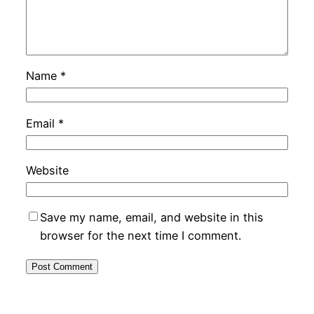
Name
*
Email
*
Website
Save my name, email, and website in this
browser for the next time I comment.