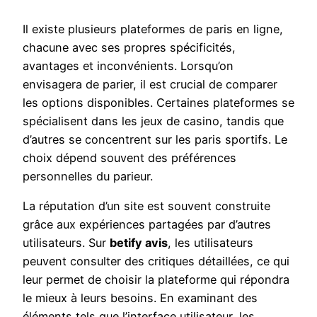
Il existe plusieurs plateformes de paris en ligne,
chacune avec ses propres spécificités,
avantages et inconvénients. Lorsqu’on
envisagera de parier, il est crucial de comparer
les options disponibles. Certaines plateformes se
spécialisent dans les jeux de casino, tandis que
d’autres se concentrent sur les paris sportifs. Le
choix dépend souvent des préférences
personnelles du parieur.
La réputation d’un site est souvent construite
grâce aux expériences partagées par d’autres
utilisateurs. Sur
betify avis
, les utilisateurs
peuvent consulter des critiques détaillées, ce qui
leur permet de choisir la plateforme qui répondra
le mieux à leurs besoins. En examinant des
éléments tels que l’interface utilisateur, les