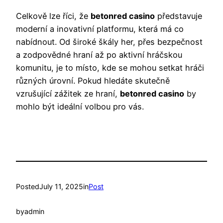
Celkově lze říci, že
betonred casino
představuje
moderní a inovativní platformu, která má co
nabídnout. Od široké škály her, přes bezpečnost
a zodpovědné hraní až po aktivní hráčskou
komunitu, je to místo, kde se mohou setkat hráči
různých úrovní. Pokud hledáte skutečně
vzrušující zážitek ze hraní,
betonred casino
by
mohlo být ideální volbou pro vás.
Posted
July 11, 2025
in
Post
by
admin