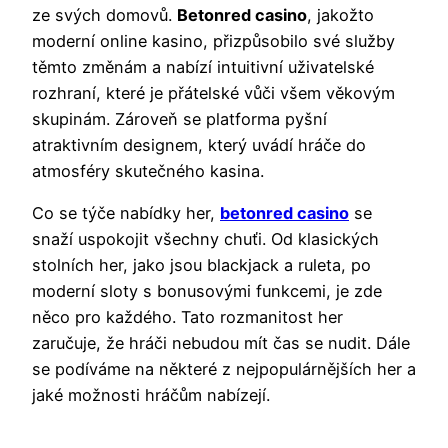
ze svých domovů.
Betonred casino
, jakožto
moderní online kasino, přizpůsobilo své služby
těmto změnám a nabízí intuitivní uživatelské
rozhraní, které je přátelské vůči všem věkovým
skupinám. Zároveň se platforma pyšní
atraktivním designem, který uvádí hráče do
atmosféry skutečného kasina.
Co se týče nabídky her,
betonred casino
se
snaží uspokojit všechny chuťi. Od klasických
stolních her, jako jsou blackjack a ruleta, po
moderní sloty s bonusovými funkcemi, je zde
něco pro každého. Tato rozmanitost her
zaručuje, že hráči nebudou mít čas se nudit. Dále
se podíváme na některé z nejpopulárnějších her a
jaké možnosti hráčům nabízejí.