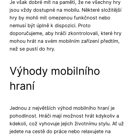
Je však dobré mít na paměti, že ne všechny hry
jsou vždy dostupné na mobilu. Některé složitější
hry by mohli mít omezenou funkčnost nebo
nemusí být úplně k dispozici. Proto
doporučujeme, aby hráči zkontrolovali, které hry
mohou hrát na svém mobilním zařízení předtím,
než se pustí do hry.
Výhody mobilního
hraní
Jednou z největších výhod mobilního hraní je
pohodlnost. Hráči mají možnost hrát kdykoliv a
kdekoli, což vyhovuje jejich životnímu stylu. Ať už
jedete na cestě do práce nebo relaxujete na