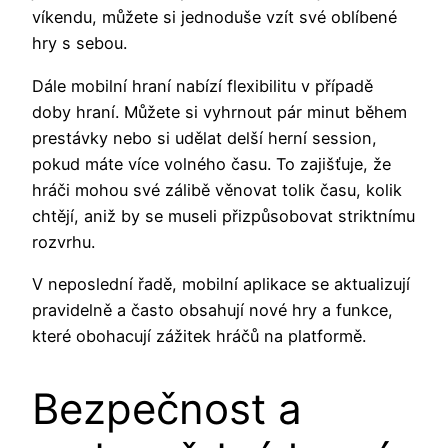
víkendu, můžete si jednoduše vzít své oblíbené
hry s sebou.
Dále mobilní hraní nabízí flexibilitu v případě
doby hraní. Můžete si vyhrnout pár minut během
prestávky nebo si udělat delší herní session,
pokud máte více volného času. To zajišťuje, že
hráči mohou své zálibě věnovat tolik času, kolik
chtějí, aniž by se museli přizpůsobovat striktnímu
rozvrhu.
V neposlední řadě, mobilní aplikace se aktualizují
pravidelně a často obsahují nové hry a funkce,
které obohacují zážitek hráčů na platformě.
Bezpečnost a