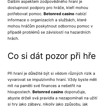
Dalším aspektem zodpovědného hraní je
dostupnost podpory pro hráče, kteří mohou
potřebovat pomoc.
Betonred casino
nabízí
informace o organizacích a službách, které
mohou hráčům poskytnout odbornou pomoc v
případě problémů se závislostí na hazardních
hrách.
Co si dát pozor při hře
Při hraní je důležité být si vědom různých rizik a
vyvarovat se impulzivního hraní. Vždy byste měli
mít na paměti své finances a nešetřit na
hloupostech.
Betonred casino
doporučuje,
abyste drželi svá pravidla a nezapomínali na užití
si hry jako zábavy, nikoliv jako způsobu, jak