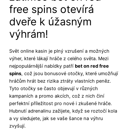
free spins otevírá
dveře k úžasným
výhrám!
Svět online kasin je plný vzrušení a možných
výher, které lákají hráče z celého světa. Mezi
nejpopulárnější nabídky patří
bet on red free
spins
, což jsou bonusové otočky, které umožňují
hráčům hrát bez rizika ztráty vlastních peněz.
Tyto otočky se často objevují v různých
kampaních a promo akcích, což z nich činí
perfektní příležitost pro nové i zkušené hráče.
Hubnutí adrenalinu zažijete, když se roztočí kola
a vy sledujete, jak se vaše šance na výhru
zvyšují.