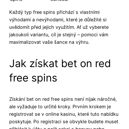
Každý typ free spins přichází s vlastními
výhodami a nevýhodami, které je důležité si
uvědomit před jejich využitím. Ať už vyberete
jakoukoli variantu, cíl je stejný – pomoci vám
maximalizovat vaše šance na výhru.
Jak získat bet on red
free spins
Získání bet on red free spins není nijak náročné,
ale vyžaduje to určité kroky. Prvním krokem je
registrovat se v online kasinu, které tuto nabídku
poskytuje. Po registraci se obvykle budete muset