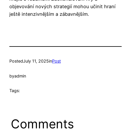
objevování nových strategií mohou učinit hraní
ještě intenzivnějším a zábavnějším.
Posted
July 11, 2025
in
Post
by
admin
Tags:
Comments