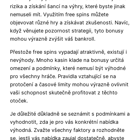
rizika a získání šancí na výhry, které byste jinak
nemuseli mít. Využitím free spins můžete
objevovat různé hry a získávat zkušenosti. Navíc,
když věnujete pozornost strategii, tyto bonusy
mohou výrazně zvýšit váš bankroll.
Přestože free spins vypadají atraktivně, existují i
nevýhody. Mnoho kasin klade na bonusy určitá
omezení a podmínky, které nemusí být výhodné
pro všechny hráče. Pravidla vztahující se na
protočení a časové limity mohou výrazně ovlivnit
vaši schopnost skutečně profitovat z těchto
otoček.
Je důležité důkladně se seznámit s podmínkami a
vyhodnotit, zda je pro vás konkrétní nabídka
výhodná. Zvažte všechny faktory a rozhodněte
se, jestli vás nabídka zaujal dostatečně, abyste