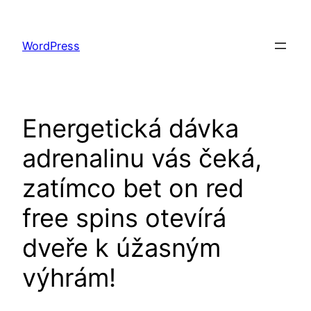
Skip
to
WordPress
content
Energetická dávka
adrenalinu vás čeká,
zatímco bet on red
free spins otevírá
dveře k úžasným
výhrám!