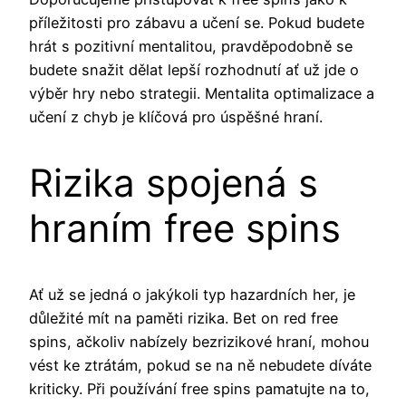
příležitosti pro zábavu a učení se. Pokud budete
hrát s pozitivní mentalitou, pravděpodobně se
budete snažit dělat lepší rozhodnutí ať už jde o
výběr hry nebo strategii. Mentalita optimalizace a
učení z chyb je klíčová pro úspěšné hraní.
Rizika spojená s
hraním free spins
Ať už se jedná o jakýkoli typ hazardních her, je
důležité mít na paměti rizika. Bet on red free
spins, ačkoliv nabízely bezrizikové hraní, mohou
vést ke ztrátám, pokud se na ně nebudete díváte
kriticky. Při používání free spins pamatujte na to,