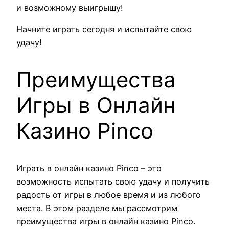
и возможному выигрышу!
Начните играть сегодня и испытайте свою
удачу!
Преимущества
Игры в Онлайн
Казино Pinco
Играть в онлайн казино Pinco – это
возможность испытать свою удачу и получить
радость от игры в любое время и из любого
места. В этом разделе мы рассмотрим
преимущества игры в онлайн казино Pinco.