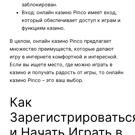
заблокирован.
Вход: онлайн казино Pinco имеет вход,
который обеспечивает доступ к играм и
функциям казино.
В целом, онлайн казино Pinco предлагает
множество преимуществ, которые делают
игру в интернете комфортной и интересной.
Если вы ищете место, где можно играть в
казино и получать радость от игры, то онлайн
казино Pinco – это ваш выбор.
Как
Зарегистрироватьс
и Начать Играть в