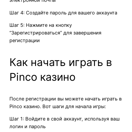
электронной почты
Шаг 4: Создайте пароль для вашего аккаунта
Шаг 5: Нажмите на кнопку
“Зарегистрироваться” для завершения
регистрации
Как начать играть в
Pinco казино
После регистрации вы можете начать играть в
Pinco казино. Вот шаги для начала игры:
Шаг 1: Войдите в свой аккаунт, используя ваш
логин и пароль