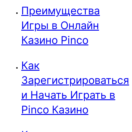
Преимущества
Игры в Онлайн
Казино Pinco
Как
Зарегистрироваться
и Начать Играть в
Pinco Казино