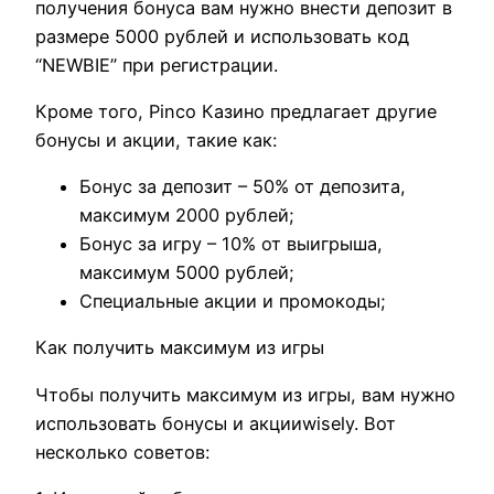
получения бонуса вам нужно внести депозит в
размере 5000 рублей и использовать код
“NEWBIE” при регистрации.
Кроме того, Pinco Казино предлагает другие
бонусы и акции, такие как:
Бонус за депозит – 50% от депозита,
максимум 2000 рублей;
Бонус за игру – 10% от выигрыша,
максимум 5000 рублей;
Специальные акции и промокоды;
Как получить максимум из игры
Чтобы получить максимум из игры, вам нужно
использовать бонусы и акцииwisely. Вот
несколько советов: