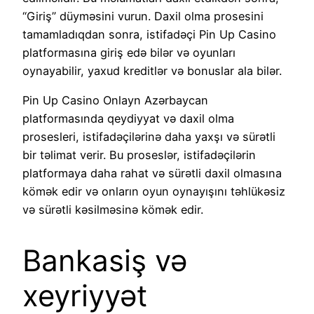
“Giriş” düyməsini vurun. Daxil olma prosesini
tamamladıqdan sonra, istifadəçi Pin Up Casino
platformasına giriş edə bilər və oyunları
oynayabilir, yaxud kreditlər və bonuslar ala bilər.
Pin Up Casino Onlayn Azərbaycan
platformasında qeydiyyat və daxil olma
prosesleri, istifadəçilərinə daha yaxşı və sürətli
bir təlimat verir. Bu proseslər, istifadəçilərin
platformaya daha rahat və sürətli daxil olmasına
kömək edir və onların oyun oynayışını təhlükəsiz
və sürətli kəsilməsinə kömək edir.
Bankasiş və
xeyriyyət