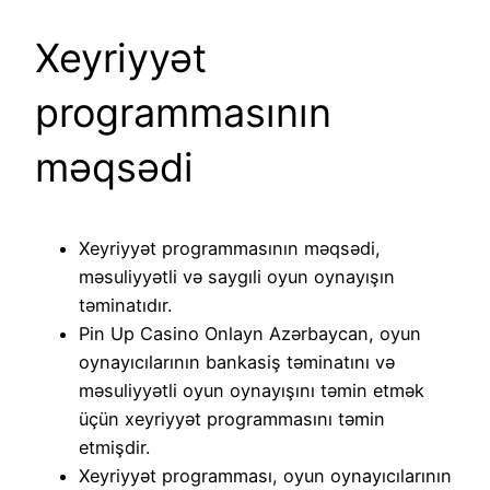
Xeyriyyət
programmasının
məqsədi
Xeyriyyət programmasının məqsədi,
məsuliyyətli və saygıli oyun oynayışın
təminatıdır.
Pin Up Casino Onlayn Azərbaycan, oyun
oynayıcılarının bankasiş təminatını və
məsuliyyətli oyun oynayışını təmin etmək
üçün xeyriyyət programmasını təmin
etmişdir.
Xeyriyyət programması, oyun oynayıcılarının