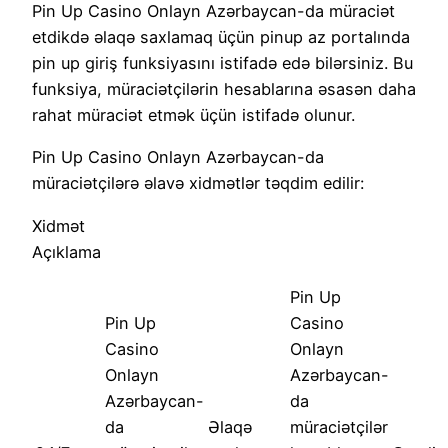
Pin Up Casino Onlayn Azərbaycan-da müraciət
etdikdə əlaqə saxlamaq üçün pinup az portalında
pin up giriş funksiyasını istifadə edə bilərsiniz. Bu
funksiya, müraciətçilərin hesablarına əsasən daha
rahat müraciət etmək üçün istifadə olunur.
Pin Up Casino Onlayn Azərbaycan-da
müraciətçilərə əlavə xidmətlər təqdim edilir:
Xidmət
Açıklama
Pin Up
Pin Up
Casino
Casino
Onlayn
Onlayn
Azərbaycan-
Azərbaycan-
da
da
Əlaqə
müraciətçilər