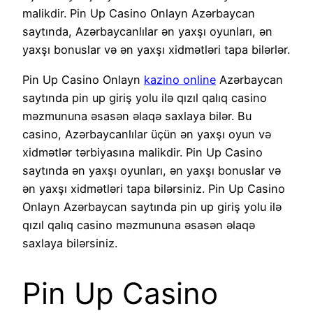
malikdir. Pin Up Casino Onlayn Azərbaycan
saytında, Azərbaycanlılar ən yaxşı oyunları, ən
yaxşı bonuslar və ən yaxşı xidmətləri tapa bilərlər.
Pin Up Casino Onlayn
kazino online
Azərbaycan
saytında pin up giriş yolu ilə qızıl qalıq casino
məzmununa əsasən əlaqə saxlaya bilər. Bu
casino, Azərbaycanlılar üçün ən yaxşı oyun və
xidmətlər tərbiyasına malikdir. Pin Up Casino
saytında ən yaxşı oyunları, ən yaxşı bonuslar və
ən yaxşı xidmətləri tapa bilərsiniz. Pin Up Casino
Onlayn Azərbaycan saytında pin up giriş yolu ilə
qızıl qalıq casino məzmununa əsasən əlaqə
saxlaya bilərsiniz.
Pin Up Casino