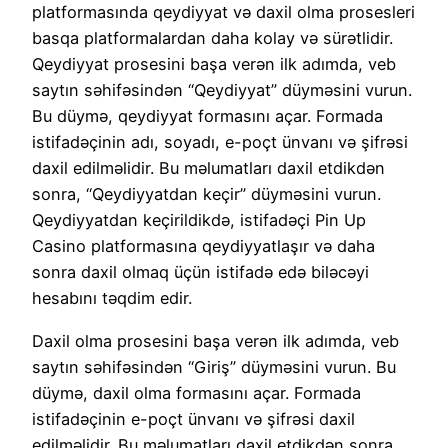
platformasında qeydiyyat və daxil olma prosesleri
basqa platformalardan daha kolay və sürətlidir.
Qeydiyyat prosesini başa verən ilk adımda, veb
saytın səhifəsindən “Qeydiyyat” düyməsini vurun.
Bu düymə, qeydiyyat formasını açar. Formada
istifadəçinin adı, soyadı, e-poçt ünvanı və şifrəsi
daxil edilməlidir. Bu məlumatları daxil etdikdən
sonra, “Qeydiyyatdan keçir” düyməsini vurun.
Qeydiyyatdan keçirildikdə, istifadəçi Pin Up
Casino platformasına qeydiyyatlaşır və daha
sonra daxil olmaq üçün istifadə edə biləcəyi
hesabını təqdim edir.
Daxil olma prosesini başa verən ilk adımda, veb
saytın səhifəsindən “Giriş” düyməsini vurun. Bu
düymə, daxil olma formasını açar. Formada
istifadəçinin e-poçt ünvanı və şifrəsi daxil
edilməlidir. Bu məlumatları daxil etdikdən sonra,