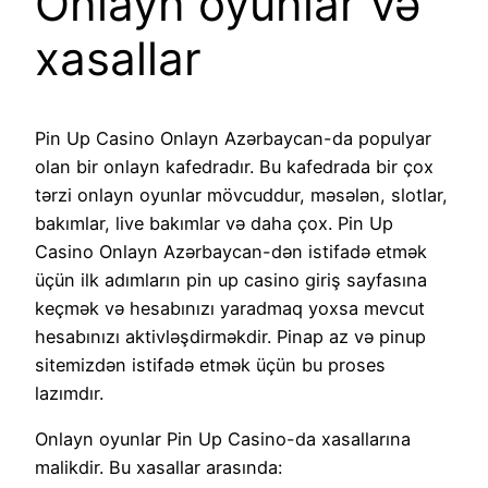
Onlayn oyunlar və
xasallar
Pin Up Casino Onlayn Azərbaycan-da populyar
olan bir onlayn kafedradır. Bu kafedrada bir çox
tərzi onlayn oyunlar mövcuddur, məsələn, slotlar,
bakımlar, live bakımlar və daha çox. Pin Up
Casino Onlayn Azərbaycan-dən istifadə etmək
üçün ilk adımların pin up casino giriş sayfasına
keçmək və hesabınızı yaradmaq yoxsa mevcut
hesabınızı aktivləşdirməkdir. Pinap az və pinup
sitemizdən istifadə etmək üçün bu proses
lazımdır.
Onlayn oyunlar Pin Up Casino-da xasallarına
malikdir. Bu xasallar arasında: