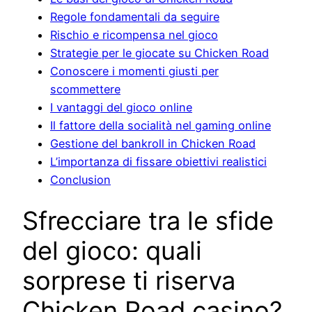
Regole fondamentali da seguire
Rischio e ricompensa nel gioco
Strategie per le giocate su Chicken Road
Conoscere i momenti giusti per
scommettere
I vantaggi del gioco online
Il fattore della socialità nel gaming online
Gestione del bankroll in Chicken Road
L’importanza di fissare obiettivi realistici
Conclusion
Sfrecciare tra le sfide
del gioco: quali
sorprese ti riserva
Chicken Road casino?