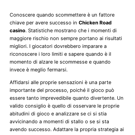
Conoscere quando scommettere è un fattore
chiave per avere successo in
Chicken Road
casino
. Statistiche mostrano che i momenti di
maggiore rischio non sempre portano ai risultati
migliori. I giocatori dovrebbero imparare a
riconoscere i loro limiti e sapere quando è il
momento di alzare le scommesse e quando
invece è meglio fermarsi.
Affidarsi alle proprie sensazioni è una parte
importante del processo, poiché il gioco può
essere tanto imprevedibile quanto divertente. Un
valido consiglio è quello di osservare le proprie
abitudini di gioco e analizzare se ci si stia
avvicinando a momenti di stallo o se si sta
avendo successo. Adattare la propria strategia ai