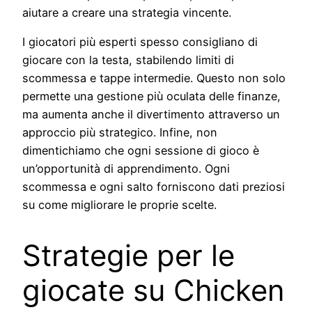
aiutare a creare una strategia vincente.
I giocatori più esperti spesso consigliano di
giocare con la testa, stabilendo limiti di
scommessa e tappe intermedie. Questo non solo
permette una gestione più oculata delle finanze,
ma aumenta anche il divertimento attraverso un
approccio più strategico. Infine, non
dimentichiamo che ogni sessione di gioco è
un’opportunità di apprendimento. Ogni
scommessa e ogni salto forniscono dati preziosi
su come migliorare le proprie scelte.
Strategie per le
giocate su Chicken