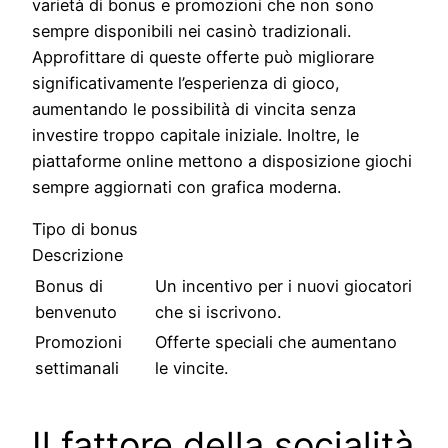
varietà di bonus e promozioni che non sono
sempre disponibili nei casinò tradizionali.
Approfittare di queste offerte può migliorare
significativamente l’esperienza di gioco,
aumentando le possibilità di vincita senza
investire troppo capitale iniziale. Inoltre, le
piattaforme online mettono a disposizione giochi
sempre aggiornati con grafica moderna.
Tipo di bonus
Descrizione
Bonus di
Un incentivo per i nuovi giocatori
benvenuto
che si iscrivono.
Promozioni
Offerte speciali che aumentano
settimanali
le vincite.
Il fattore della socialità