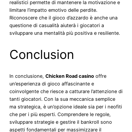
realistici permette di mantenere la motivazione e
limitare l’impatto emotivo delle perdite.
Riconoscere che il gioco d’azzardo è anche una
questione di casualità aiuterà i giocatori a
sviluppare una mentalità più positiva e resiliente.
Conclusion
In conclusione,
Chicken Road casino
offre
un’esperienza di gioco affascinante e
coinvolgente che riesce a catturare l’attenzione di
tanti giocatori. Con la sua meccanica semplice
ma strategica, è un’opzione ideale sia per i neofiti
che per i più esperti. Comprendere le regole,
sviluppare strategie e gestire il bankroll sono
aspetti fondamentali per massimizzare il