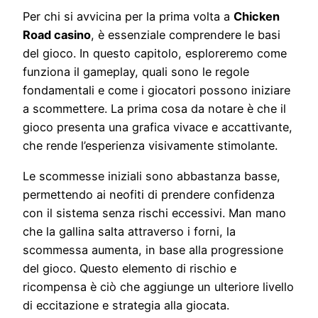
Per chi si avvicina per la prima volta a
Chicken
Road casino
, è essenziale comprendere le basi
del gioco. In questo capitolo, esploreremo come
funziona il gameplay, quali sono le regole
fondamentali e come i giocatori possono iniziare
a scommettere. La prima cosa da notare è che il
gioco presenta una grafica vivace e accattivante,
che rende l’esperienza visivamente stimolante.
Le scommesse iniziali sono abbastanza basse,
permettendo ai neofiti di prendere confidenza
con il sistema senza rischi eccessivi. Man mano
che la gallina salta attraverso i forni, la
scommessa aumenta, in base alla progressione
del gioco. Questo elemento di rischio e
ricompensa è ciò che aggiunge un ulteriore livello
di eccitazione e strategia alla giocata.