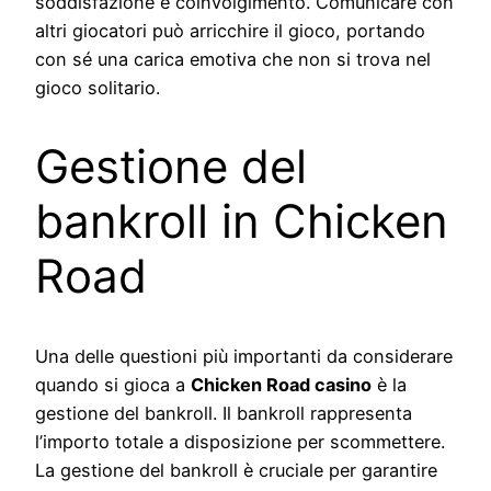
soddisfazione e coinvolgimento. Comunicare con
altri giocatori può arricchire il gioco, portando
con sé una carica emotiva che non si trova nel
gioco solitario.
Gestione del
bankroll in Chicken
Road
Una delle questioni più importanti da considerare
quando si gioca a
Chicken Road casino
è la
gestione del bankroll. Il bankroll rappresenta
l’importo totale a disposizione per scommettere.
La gestione del bankroll è cruciale per garantire