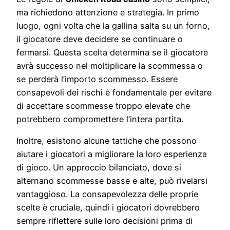
ma richiedono attenzione e strategia. In primo
luogo, ogni volta che la gallina salta su un forno,
il giocatore deve decidere se continuare o
fermarsi. Questa scelta determina se il giocatore
avrà successo nel moltiplicare la scommessa o
se perderà l’importo scommesso. Essere
consapevoli dei rischi è fondamentale per evitare
di accettare scommesse troppo elevate che
potrebbero compromettere l’intera partita.
Inoltre, esistono alcune tattiche che possono
aiutare i giocatori a migliorare la loro esperienza
di gioco. Un approccio bilanciato, dove si
alternano scommesse basse e alte, può rivelarsi
vantaggioso. La consapevolezza delle proprie
scelte è cruciale, quindi i giocatori dovrebbero
sempre riflettere sulle loro decisioni prima di