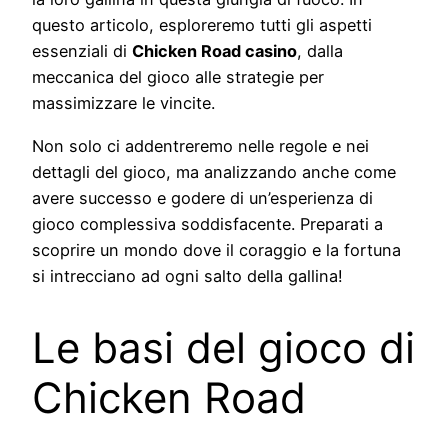
questo articolo, esploreremo tutti gli aspetti
essenziali di
Chicken Road casino
, dalla
meccanica del gioco alle strategie per
massimizzare le vincite.
Non solo ci addentreremo nelle regole e nei
dettagli del gioco, ma analizzando anche come
avere successo e godere di un’esperienza di
gioco complessiva soddisfacente. Preparati a
scoprire un mondo dove il coraggio e la fortuna
si intrecciano ad ogni salto della gallina!
Le basi del gioco di
Chicken Road