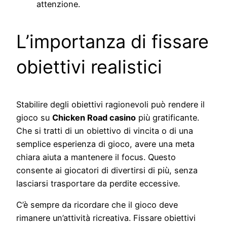
attenzione.
L’importanza di fissare
obiettivi realistici
Stabilire degli obiettivi ragionevoli può rendere il
gioco su
Chicken Road casino
più gratificante.
Che si tratti di un obiettivo di vincita o di una
semplice esperienza di gioco, avere una meta
chiara aiuta a mantenere il focus. Questo
consente ai giocatori di divertirsi di più, senza
lasciarsi trasportare da perdite eccessive.
C’è sempre da ricordare che il gioco deve
rimanere un’attività ricreativa. Fissare obiettivi