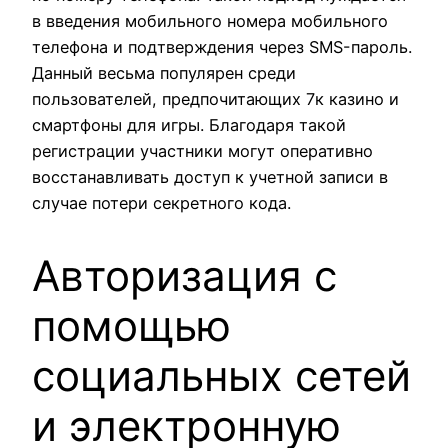
в введения мобильного номера мобильного
телефона и подтверждения через SMS-пароль.
Данный весьма популярен среди
пользователей, предпочитающих 7к казино и
смартфоны для игры. Благодаря такой
регистрации участники могут оперативно
восстанавливать доступ к учетной записи в
случае потери секретного кода.
Авторизация с
помощью
социальных сетей
и электронную