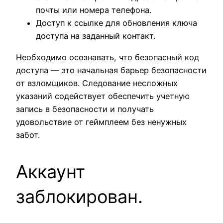
почты или номера телефона.
Доступ к ссылке для обновления ключа
доступа на заданный контакт.
Необходимо осознавать, что безопасный код
доступа — это начальная барьер безопасности
от взломщиков. Следование несложных
указаний содействует обеспечить учетную
запись в безопасности и получать
удовольствие от геймплеем без ненужных
забот.
Аккаунт
заблокирован.