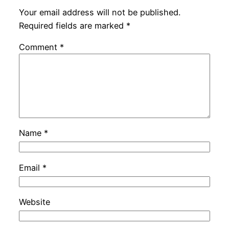
Your email address will not be published.
Required fields are marked
*
Comment
*
Name
*
Email
*
Website