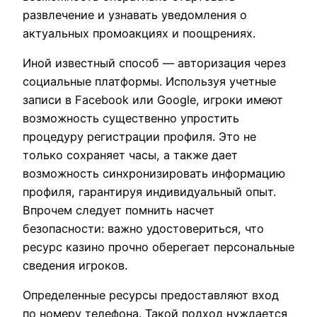
развлечение и узнавать уведомления о
актуальных промоакциях и поощрениях.
Иной известный способ — авторизация через
социальные платформы. Используя учетные
записи в Facebook или Google, игроки имеют
возможность существенно упростить
процедуру регистрации профиля. Это не
только сохраняет часы, а также дает
возможность синхронизировать информацию
профиля, гарантируя индивидуальный опыт.
Впрочем следует помнить насчет
безопасности: важно удостовериться, что
ресурс казино прочно оберегает персональные
сведения игроков.
Определенные ресурсы предоставляют вход
по номеру телефона. Такой подход нуждается