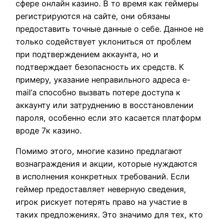
сфере онлайн казино. В то время как геймеры
регистрируются на сайте, они обязаны
предоставить точные данные о себе. Данное не
только содействует уклониться от проблем
при подтверждением аккаунта, но и
подтверждает безопасность их средств. К
примеру, указание неправильного адреса e-
mail’а способно вызвать потере доступа к
аккаунту или затруднению в восстановлении
пароля, особенно если это касается платформ
вроде 7к казино.
Помимо этого, многие казино предлагают
вознаграждения и акции, которые нуждаются
в исполнения конкретных требований. Если
геймер предоставляет неверную сведения,
игрок рискует потерять право на участие в
таких предложениях. Это значимо для тех, кто