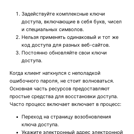
Задействуйте комплексные ключи
доступа, включающие в себя букв, чисел
и специальных символов.
Нельзя применять одинаковый и тот же
код доступа для разных веб-сайтов.
Постоянно обновляйте свои ключи
доступа.
Когда клиент наткнулся с неполадкой
ошибочного пароля, не стоит волноваться.
Основная часть ресурсов предоставляют
простые средства для восстановки доступа.
Часто процесс включает включает в процесс:
Переход на страницу возобновления
ключа доступа.
Укажите электронный адрес электронной