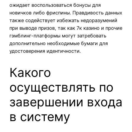
ожидает воспользоваться бонусы для
новичков либо фриспины. Правдивость данных
также содействует избежать недоразумений
при выводе призов, так как 7к казино и прочие
гэмблинг-платформы могут затребовать
дополнительно необходимые бумаги для
удостоверения идентичности.
Какого
осуществлять по
завершении входа
в систему