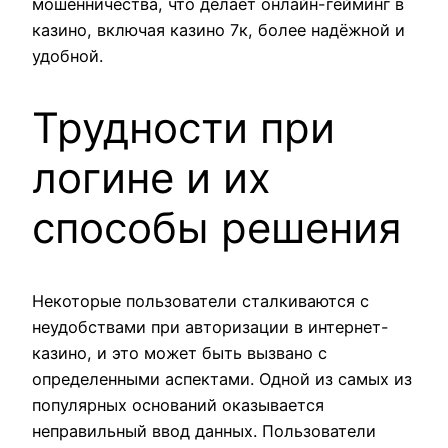
мошенничества, что делает онлайн-гейминг в
казино, включая казино 7к, более надёжной и
удобной.
Трудности при
логине и их
способы решения
Некоторые пользователи сталкиваются с
неудобствами при авторизации в интернет-
казино, и это может быть вызвано с
определенными аспектами. Одной из самых из
популярных оснований оказывается
неправильный ввод данных. Пользователи