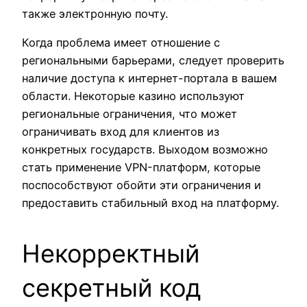
также электронную почту.
Когда проблема имеет отношение с
региональными барьерами, следует проверить
наличие доступа к интернет-портала в вашем
области. Некоторые казино используют
региональные ограничения, что может
ограничивать вход для клиентов из
конкретных государств. Выходом возможно
стать применение VPN-платформ, которые
поспособствуют обойти эти ограничения и
предоставить стабильный вход на платформу.
Некорректный
секретный код