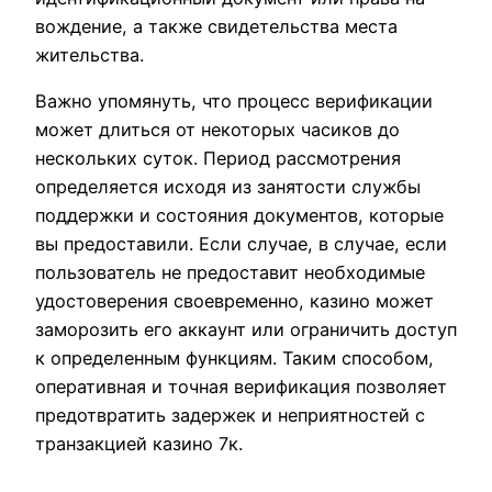
вождение, а также свидетельства места
жительства.
Важно упомянуть, что процесс верификации
может длиться от некоторых часиков до
нескольких суток. Период рассмотрения
определяется исходя из занятости службы
поддержки и состояния документов, которые
вы предоставили. Если случае, в случае, если
пользователь не предоставит необходимые
удостоверения своевременно, казино может
заморозить его аккаунт или ограничить доступ
к определенным функциям. Таким способом,
оперативная и точная верификация позволяет
предотвратить задержек и неприятностей с
транзакцией казино 7к.