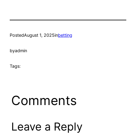
Posted
August 1, 2025
in
betting
by
admin
Tags:
Comments
Leave a Reply