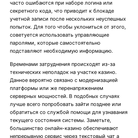
часто ошибаются при наборе логина или
секретного кода, что приводит к блокаде
учетной записи после нескольких неуспешных
попыток. Для того чтобы уклониться от этого,
советуется использовать управляющие
паролями, которые самостоятельно
подставляют необходимую информацию.
Временами затруднения происходят из-за
технических неполадок на участке казино.
Данное вероятно связано с модернизацией
платформы или же перенапряжением
серверных мощностей. В подобных случаях
лучше всего попробовать зайти позднее или
обратиться со службой помощи для узнавания
текущего состояния системы. Заметьте,
большинство онлайн-казино обеспечивают
непрерывную сервис через текстовый чат а