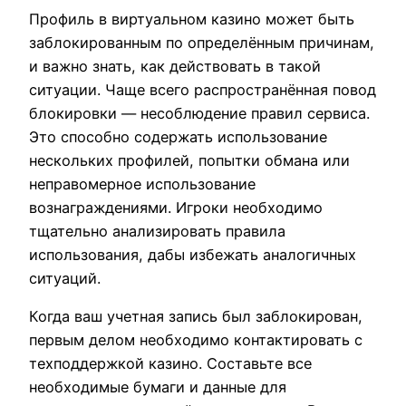
Профиль в виртуальном казино может быть
заблокированным по определённым причинам,
и важно знать, как действовать в такой
ситуации. Чаще всего распространённая повод
блокировки — несоблюдение правил сервиса.
Это способно содержать использование
нескольких профилей, попытки обмана или
неправомерное использование
вознаграждениями. Игроки необходимо
тщательно анализировать правила
использования, дабы избежать аналогичных
ситуаций.
Когда ваш учетная запись был заблокирован,
первым делом необходимо контактировать с
техподдержкой казино. Составьте все
необходимые бумаги и данные для