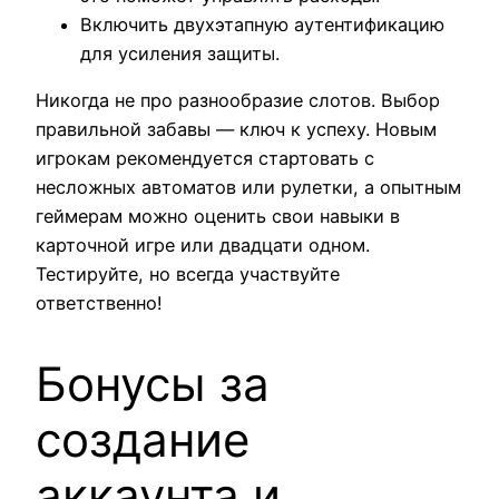
Включить двухэтапную аутентификацию
для усиления защиты.
Никогда не про разнообразие слотов. Выбор
правильной забавы — ключ к успеху. Новым
игрокам рекомендуется стартовать с
несложных автоматов или рулетки, а опытным
геймерам можно оценить свои навыки в
карточной игре или двадцати одном.
Тестируйте, но всегда участвуйте
ответственно!
Бонусы за
создание
аккаунта и