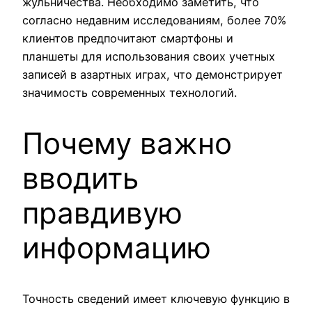
жульничества. Необходимо заметить, что
согласно недавним исследованиям, более 70%
клиентов предпочитают смартфоны и
планшеты для использования своих учетных
записей в азартных играх, что демонстрирует
значимость современных технологий.
Почему важно
вводить
правдивую
информацию
Точность сведений имеет ключевую функцию в