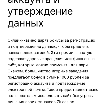
утверждение
данных
Онлайн-казино дарят бонусы за регистрацию
и подтверждение данных, чтобы привлечь
новых пользователей. Эти премии зачастую
содержат даровые вращения или финансы на
счёт, которые можно применять для пари.
Скажем, большинство игорные заведения
предлагают бонус в сумме 1000 рублей за
регистрацию аккаунта и подтверждение
электронной почты. Такое предоставляет шанс
пользователям исследовать сайт без угрозы
лишения своих финансов 7k casino.