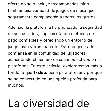
oferta no solo incluye tragamonedas, sino
también una variedad de juegos de mesa que
seguramente complacerán a todos los gustos.
Además, la plataforma ha priorizado la seguridad
de sus usuarios, implementando métodos de
pago confiables y ofreciendo un entorno de
juego justo y transparente. Esto ha generado
confianza en la comunidad de jugadores,
aumentando el número de usuarios activos en la
plataforma. En este artículo, exploraremos más a
fondo lo que
1xslots
tiene para ofrecer y por qué
se ha convertido en una opción preferida para
muchos.
La diversidad de