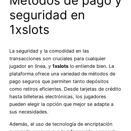
Métodos de pago y
seguridad en
1xslots
La seguridad y la comodidad en las
transacciones son cruciales para cualquier
jugador en línea, y
1xslots
lo entiende bien. La
plataforma ofrece una variedad de métodos de
pago seguros que permiten tanto depósitos
como retiros eficientes. Desde tarjetas de crédito
hasta billeteras electrónicas, los jugadores
pueden elegir la opción que mejor se adapte a
sus necesidades.
Además, el uso de tecnología de encriptación