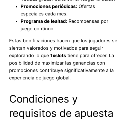
Promociones periódicas:
Ofertas
especiales cada mes.
Programa de lealtad:
Recompensas por
juego continuo.
Estas bonificaciones hacen que los jugadores se
sientan valorados y motivados para seguir
explorando lo que
1xslots
tiene para ofrecer. La
posibilidad de maximizar las ganancias con
promociones contribuye significativamente a la
experiencia de juego global.
Condiciones y
requisitos de apuesta