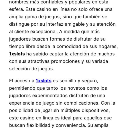
nombres más confiables y populares en esta
esfera. Este casino en línea no solo ofrece una
amplia gama de juegos, sino que también se
distingue por su interfaz amigable y su atención
al cliente excepcional. A medida que más
jugadores buscan formas de disfrutar de su
tiempo libre desde la comodidad de sus hogares,
1xslots
ha sabido captar la atención de muchos
con sus atractivas promociones y su variada
selección de juegos.
El acceso a
1xslots
es sencillo y seguro,
permitiendo que tanto los novatos como los
jugadores experimentados disfruten de una
experiencia de juego sin complicaciones. Con la
posibilidad de jugar en múltiples dispositivos,
este casino en línea es ideal para aquellos que
buscan flexibilidad y conveniencia. Su amplia