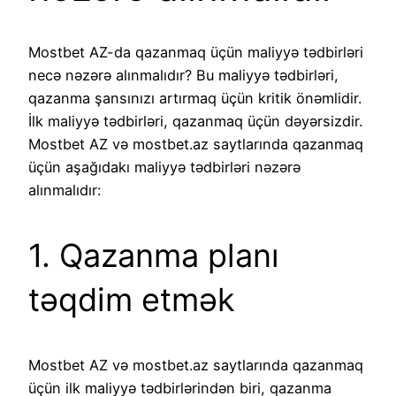
Mostbet AZ-da qazanmaq üçün maliyyə tədbirləri
necə nəzərə alınmalıdır? Bu maliyyə tədbirləri,
qazanma şansınızı artırmaq üçün kritik önəmlidir.
İlk maliyyə tədbirləri, qazanmaq üçün dəyərsizdir.
Mostbet AZ və mostbet.az saytlarında qazanmaq
üçün aşağıdakı maliyyə tədbirləri nəzərə
alınmalıdır:
1. Qazanma planı
təqdim etmək
Mostbet AZ və mostbet.az saytlarında qazanmaq
üçün ilk maliyyə tədbirlərindən biri, qazanma