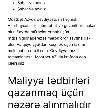
Şəhər və adınız
Şəhər və adınız
Mostbet AZ-da qeydiyyatdan keçmək,
Azerbaycanlılar üçün rahat və güvenli bir məkan
olur. Saytda müraciət etmək üçün
https://gloriaperezsalmeron.org/ saytına daxil
olun və qeydiyyatdan keçmək üçün lazımi
məlumatları daxil edin. Qeydiyyatınız
tamamlanırsa, Mostbet AZ-da istifadə edə
bilərsiniz.
Maliyyə tədbirləri
qazanmaq üçün
nəzərə alınmalıdır