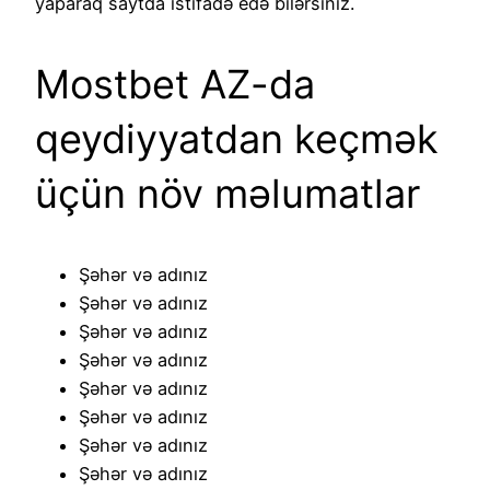
yaparaq saytda istifadə edə bilərsiniz.
Mostbet AZ-da
qeydiyyatdan keçmək
üçün növ məlumatlar
Şəhər və adınız
Şəhər və adınız
Şəhər və adınız
Şəhər və adınız
Şəhər və adınız
Şəhər və adınız
Şəhər və adınız
Şəhər və adınız