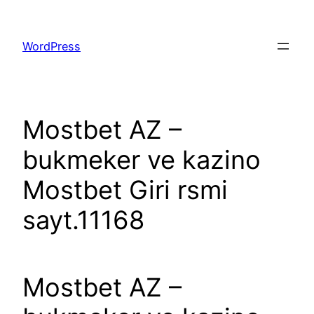
Skip
to
WordPress
content
Mostbet AZ –
bukmeker ve kazino
Mostbet Giri rsmi
sayt.11168
Mostbet AZ –