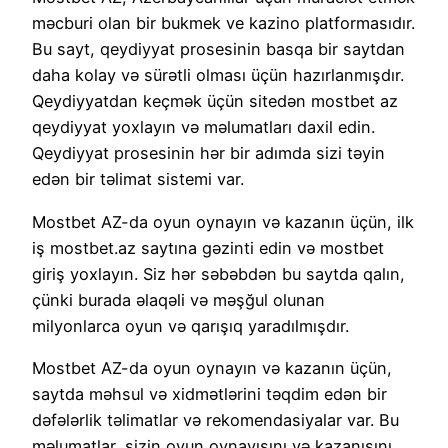
məcburi olan bir bukmek ve kazino platformasıdır.
Bu sayt, qeydiyyat prosesinin basqa bir saytdan
daha kolay və sürətli olması üçün hazırlanmışdır.
Qeydiyyatdan keçmək üçün sitedən mostbet az
qeydiyyat yoxlayın və məlumatları daxil edin.
Qeydiyyat prosesinin hər bir adımda sizi təyin
edən bir təlimat sistemi var.
Mostbet AZ-da oyun oynayın və kazanın üçün, ilk
iş mostbet.az saytına gəzinti edin və mostbet
giriş yoxlayın. Siz hər səbəbdən bu saytda qalın,
çünki burada əlaqəli və məşğul olunan
milyonlarca oyun və qarışıq yaradılmışdır.
Mostbet AZ-da oyun oynayın və kazanın üçün,
saytda məhsul və xidmətlərini təqdim edən bir
dəfələrlik təlimatlar və rekomendasiyalar var. Bu
məlumatlar, sizin oyun oynayışını və kazanışını