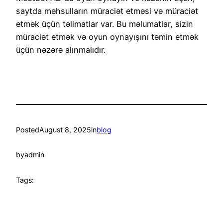
saytda məhsulların müraciət etməsi və müraciət
etmək üçün təlimatlar var. Bu məlumatlar, sizin
müraciət etmək və oyun oynayışını təmin etmək
üçün nəzərə alınmalıdır.
Posted
August 8, 2025
in
blog
by
admin
Tags: