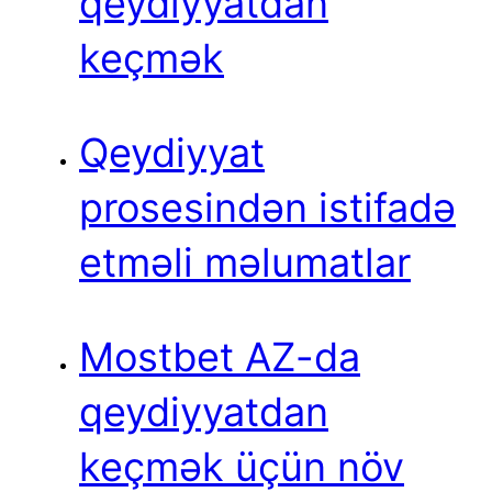
qeydiyyatdan
keçmək
Qeydiyyat
prosesindən istifadə
etməli məlumatlar
Mostbet AZ-da
qeydiyyatdan
keçmək üçün növ