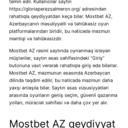
təmin edir. Kullanıcılar saytın
https://gloriaperezsalmeron.org/ adresindən
rahatlıqla qeydiyyatdan keçə bilər. Mostbet AZ,
Azerbaycanın məsuliyyətli və təhlükəsiz oyun
platformalarından biridir, bu nəticədə məzmun
məntiqi və təhlükəsizdir.
Mostbet AZ rəsmi saytında oynanmaq isteyən
müştərilər, saytın əsas səhifəsindəki “Giriş”
butonuna vaxt verərək rahatlıqla giriş edə bilərlər.
Mostbet AZ, məzmunun əsasında Azerbaycan
dilində təqdim edilir, bu nəticədə məzmun daha
yaxşı anlaşıla bilər. Saytın əsas xüsusiyyətləri
arasında oyunların geniş seçim, güvenli qazanma
yolları, müraciət səhifəsi və daha çox yer alır.
Mostbet AZ qeydiyyat