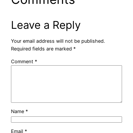
Leave a Reply
Your email address will not be published.
Required fields are marked
*
Comment
*
Name
*
Email
*