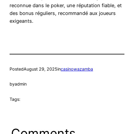
reconnue dans le poker, une réputation fiable, et
des bonus réguliers, recommandé aux joueurs
exigeants.
Posted
August 29, 2025
in
casinowazamba
by
admin
Tags:
Comments