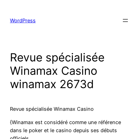
Skip
to
WordPress
content
Revue spécialisée
Winamax Casino
winamax 2673d
Revue spécialisée Winamax Casino
{Winamax est considéré comme une référence
dans le poker et le casino depuis ses débuts
officiels.