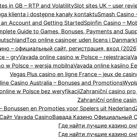
ites in GB – RTP and Volatility
Slot sites UK – user re
uga klienta i dostępne kanały kontaktu
Smash Casino –
g an Account and Getting Started
Spinfin Casino – Mo
omplete Guide to Games, Bonuses, Payments and Sup
eutschland
Top online casinoer uden licens i Danmark
ино – официальный сайт, регистрация, вход (2026
ce – gry
Vavada online casino w Polsce – rejestracja
Va
no w Polsce – wersja mobilna
Vavada online kasiino Ees
Vegas Plus casino en ligne France – jeux de casin
line Casino Australia – Bonuses and Promotions
Wypła
nline w Polsce bez weryfikacji
Zahraniční casino pro
Zahraniční online casi
– Bonussen en Promoties voor Spelers uit Nederland
Сайт Vavada Casino
Вавада Казино Официальный Са
Где найти лучшие казино он
Где найти лучшие казино он