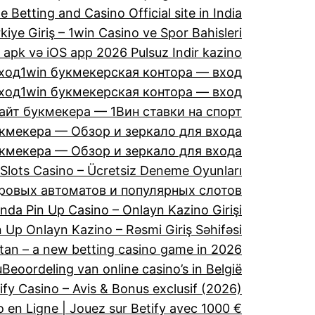
e Betting and Casino Official site in India
kiye Giriş – 1win Casino ve Spor Bahisleri
 apk və iOS app 2026 Pulsuz Indir kazino
ход
1win букмекерская контора — вход
ход
1win букмекерская контора — вход
айт букмекера — 1Вин ставки на спорт
кмекера — Обзор и зеркало для входа
кмекера — Обзор и зеркало для входа
Slots Casino – Ücretsiz Deneme Oyunları
гровых автоматов и популярных слотов
da Pin Up Casino – Onlayn Kazino Girişi
Up Onlayn Kazino – Rəsmi Giriş Səhifəsi
tan – a new betting casino game in 2026
u
Beoordeling van online casino’s in België
ify Casino – Avis & Bonus exclusif (2026)
o en Ligne | Jouez sur Betify avec 1000 €