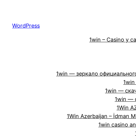
Skip
to
content
WordPress
1win – Casino y c
1win — зеркало официального
1win
1win — ска
1win — 
1Win AZ
1Win Azerbaijan – İdman Mə
1win casino an