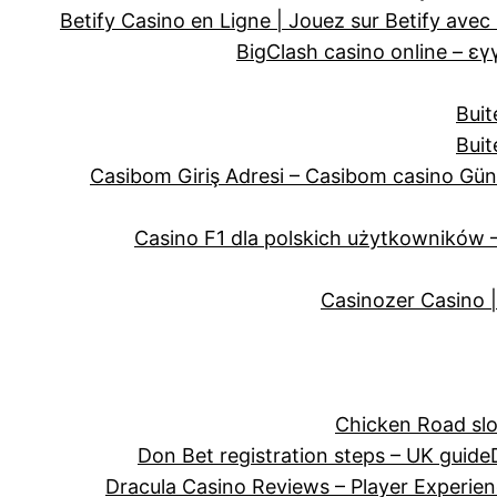
Betify Casino en Ligne | Jouez sur Betify avec
BigClash casino online – 
Buit
Buit
Casibom Giriş Adresi – Casibom casino Günc
Casino F1 dla polskich użytkowników –
Casinozer Casino 
Chicken Road slot
Don Bet registration steps – UK guide
Dracula Casino Reviews – Player Experie