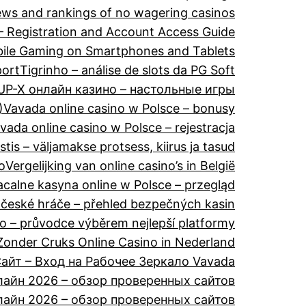
views and rankings of no wagering casinos
 Registration and Account Access Guide
bile Gaming on Smartphones and Tablets
port
Tigrinho – análise de slots da PG Soft
UP-X онлайн казино – настольные игры
)
Vavada online casino w Polsce – bonusy
vada online casino w Polsce – rejestracja
tis – väljamakse protsess, kiirus ja tasud
o
Vergelijking van online casino’s in België
calne kasyna online w Polsce – przegląd
 české hráče – přehled bezpečných kasin
no – průvodce výběrem nejlepší platformy
Zonder Cruks Online Casino in Nederland
йт – Вход на Рабочее Зеркало Vavada
лайн 2026 – обзор проверенных сайтов
лайн 2026 – обзор проверенных сайтов