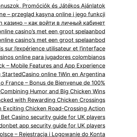
nuszok, Promóciók és Játékos Ajánlatok
ne – przegląd kasyna online i jego funkcji
n казино – как войти в личный кабинет
online casino’s met een groot spelaanbod
online casino’s met een groot spelaanbod
sur l’expérience utilisateur et l’interface
asinos online para jugadores colombianos
ck – Mobile Features and App Experience
 Started
Casino online 1Win en Argentina
no France – Bonus de Bienvenue de 100%
t Combining Humor and Big Chicken Wins
Packed with Rewarding Chicken Crossings
h Exciting Chicken Road-Crossing Action
Bet Casino security guide for UK players
donbet app security guide for UK players
olsce – Rejestracja i Logowanie do Konta