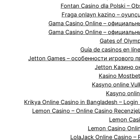
Fontan Casino dla Polski – Ob
Fraga onlayn kazino – oyunçu
Gama Casino Online – официальн
Gama Casino Online – официальны
Gates of Olymp
Guía de casinos en lín
Jetton Games – особенности игрового п
Jetton Казино 
Kasino Mostbet
Kasyno online Vul
Kasyno onlin
Krikya Online Casino in Bangladesh – Logi
Lemon Casino – Online Casino Recenzje
Lemon Casi
Lemon Casino Online
LolaJack Online Casino 