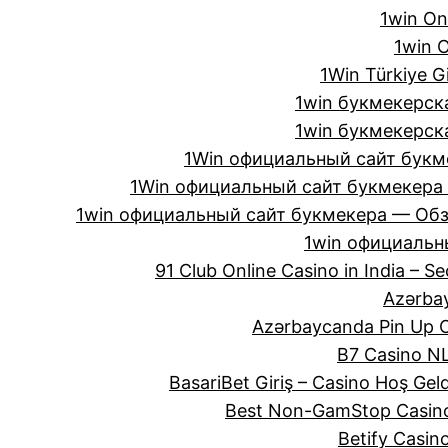
1win Onl
1win O
1Win Türkiye Gi
1win букмекерск
1win букмекерск
1Win официальный сайт букме
1Win официальный сайт букмекера 
1win официальный сайт букмекера — Обз
1win официальн
91 Club Online Casino in India – S
Azərbay
Azərbaycanda Pin Up On
B7 Casino NL
BasariBet Giriş – Casino Hoş Gel
Best Non-GamStop Casino
Betify Casin