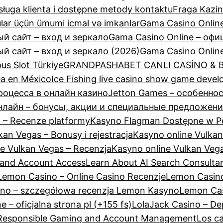
sługa klienta i dostępne metody kontaktu
Fraga Kazin
lar üçün ümumi icmal və imkanlar
Gama Casino Onlin
ый сайт – вход и зеркало
Gama Casino Online – офи
й сайт – вход и зеркало (2026)
Gama Casino Onlin
us Slot Türkiye
GRANDPASHABET CANLI CASİNO & 
ea en México
Ice Fishing live casino show game devel
роцесса в онлайн казино
Jetton Games – особеннос
онлайн – бонусы, акции и специальные предложен
 – Recenze platformy
Kasyno Flagman Dostępne w Pol
kan Vegas – Bonusy i rejestracja
Kasyno online Vulka
e Vulkan Vegas – Recenzja
Kasyno online Vulkan Vega
n and Account Access
Learn About AI Search Consultanc
Lemon Casino – Online Casino Recenzje
Lemon Casino
no – szczegółowa recenzja Lemon Kasyno
Lemon Casi
 – oficjalna strona pl (+155 fs)
LolaJack Casino – De
– Responsible Gaming and Account Management
Los ca