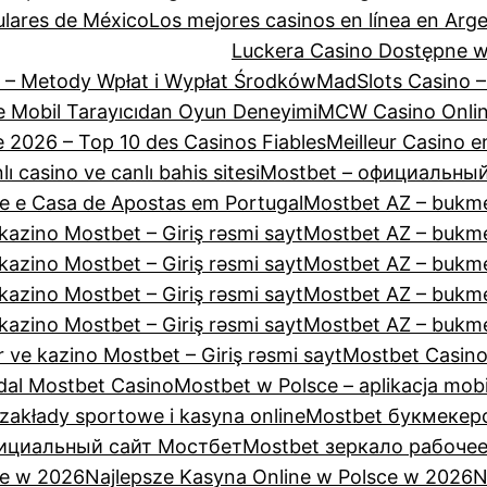
ulares de México
Los mejores casinos en línea en Arg
Luckera Casino Dostępne w
u – Metody Wpłat i Wypłat Środków
MadSlots Casino 
e Mobil Tarayıcıdan Oyun Deneyimi
MCW Casino Online
e 2026 – Top 10 des Casinos Fiables
Meilleur Casino e
ı casino ve canlı bahis sitesi
Mostbet – официальны
e e Casa de Apostas em Portugal
Mostbet AZ – bukmek
azino Mostbet – Giriş rəsmi sayt
Mostbet AZ – bukmek
azino Mostbet – Giriş rəsmi sayt
Mostbet AZ – bukmek
azino Mostbet – Giriş rəsmi sayt
Mostbet AZ – bukmek
azino Mostbet – Giriş rəsmi sayt
Mostbet AZ – bukmek
ve kazino Mostbet – Giriş rəsmi sayt
Mostbet Casino
ldal Mostbet Casino
Mostbet w Polsce – aplikacja mob
zakłady sportowe i kasyna online
Mostbet букмекер
фициальный сайт Мостбет
Mostbet зеркало рабоче
ce w 2026
Najlepsze Kasyna Online w Polsce w 2026
N