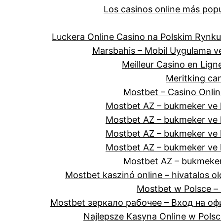
Los casinos online más pop
Luckera Online Casino na Polskim Rynk
Marsbahis – Mobil Uygulama v
Meilleur Casino en Lign
Meritking canl
Mostbet – Casino Onlin
Mostbet AZ – bukmeker ve k
Mostbet AZ – bukmeker ve k
Mostbet AZ – bukmeker ve k
Mostbet AZ – bukmeker ve k
Mostbet AZ – bukmeker 
Mostbet kaszinó online – hivatalos o
Mostbet w Polsce – 
Mostbet зеркало рабочее – Вход на о
Najlepsze Kasyna Online w Pols