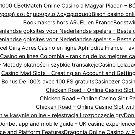
 1000 €
BetMatch Online Casino a Magyar Piacon – Bó
εγγραφή και δημιουργία λογαριασμού
Bison casino onli
Bookmakers hors ARJEL en France
Boostwi
enlandse goksites voor Nederlandse spelers – Beste 
enlandse goksites voor Nederlandse spelers – Beste 
el Giriş Adresi
Casino en ligne Aphrodite France – avis 
Casino en línea Colombia – ranking de los mejores c
 Metody płatności i szybkie transakcje
Casino LolaJa
Casino Mad Slots – Creating an Account and Getting
| Bonus De 100% avec 100 FS gratuits
Casinozer Casi
Chicken Road – Online Casino Slo
Chicken Road – Online Casino Slot 
Chicken Road – Online Casino Slot wit
 w kasynie online – rejestracja i rozpoczęcie gry
Don 
Donbet app and mobile guide – UK casino experience
nce and Platform Features
Dragonia Online Casino w P