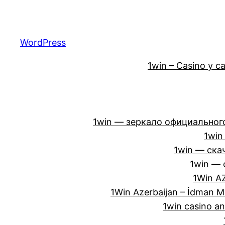
Skip
to
content
WordPress
1win – Casino y c
1win — зеркало официального
1win
1win — ска
1win — 
1Win AZ
1Win Azerbaijan – İdman Mə
1win casino an