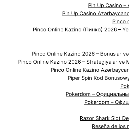
Pin Up Casino –
Pin Up Casino Azərbaycanda
Pinco c
Pinco Online Kazino (Пинко) 2026 – Ye
Pinco Online Kazino 2026 – Bonuslar v
Pinco Online Kazino 2026 – Strategiyalar və
Pinco Online Kazino Azərbaycan
Piper Spin Kod Bonusowy
Pok
Pokerdom – Официальны
Pokerdom – Офиц
Razor Shark Slot De
Reseña de los 