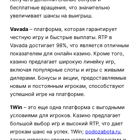
бесплатные вращения, что значительно
увеличивает шансы на выигрыш.
Vavada
– платформа, которая гарантирует
честную игру и быстрые выплаты. RTP в
Vavada достигает 98%, что является отличным
показателем для онлайн казино. Кроме того,
казино предлагает широкую линейку игр,
включая популярные слоты и игры с живыми
дилерами. Бонусы и акции, предоставляемые
новым и постоянным игрокам, способствуют
успешной игре на платформе.
1Win
– это еще одна платформа с выгодными
условиями для игроков. Казино предлагает
большой выбор игр и высокий RTP, что дает
игрокам шанс на успех. 1Win;
podozabota.ru
,
также известен своими щедрыми бонусами и