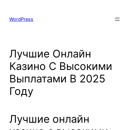
Skip
to
WordPress
content
Лучшие Онлайн
Казино С Высокими
Выплатами В 2025
Году
Лучшие онлайн