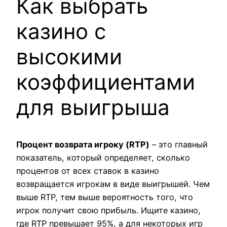
Как выбрать
казино с
высокими
коэффициентами
для выигрыша
Процент возврата игроку (RTP)
– это главный
показатель, который определяет, сколько
процентов от всех ставок в казино
возвращается игрокам в виде выигрышей. Чем
выше RTP, тем выше вероятность того, что
игрок получит свою прибыль. Ищите казино,
где RTP превышает 95%, а для некоторых игр