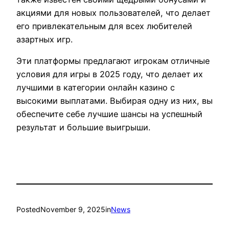
акциями для новых пользователей, что делает
его привлекательным для всех любителей
азартных игр.
Эти платформы предлагают игрокам отличные
условия для игры в 2025 году, что делает их
лучшими в категории онлайн казино с
высокими выплатами. Выбирая одну из них, вы
обеспечите себе лучшие шансы на успешный
результат и большие выигрыши.
Posted
November 9, 2025
in
News