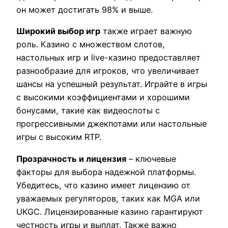
он может достигать 98% и выше.
Широкий выбор игр
также играет важную
роль. Казино с множеством слотов,
настольных игр и live-казино предоставляет
разнообразие для игроков, что увеличивает
шансы на успешный результат. Играйте в игры
с высокими коэффициентами и хорошими
бонусами, такие как видеослоты с
прогрессивными джекпотами или настольные
игры с высоким RTP.
Прозрачность и лицензия
– ключевые
факторы для выбора надежной платформы.
Убедитесь, что казино имеет лицензию от
уважаемых регуляторов, таких как MGA или
UKGC. Лицензированные казино гарантируют
честность игры и выплат. Также важно