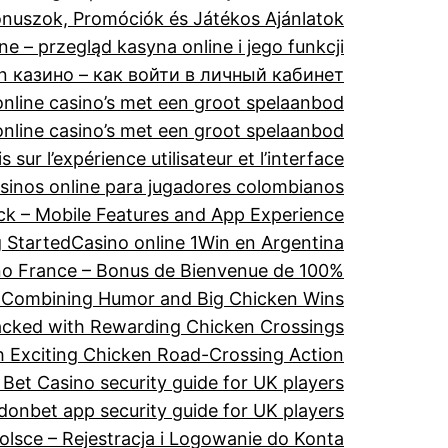
nuszok, Promóciók és Játékos Ajánlatok
ne – przegląd kasyna online i jego funkcji
n казино – как войти в личный кабинет
online casino’s met een groot spelaanbod
online casino’s met een groot spelaanbod
sur l’expérience utilisateur et l’interface
asinos online para jugadores colombianos
ck – Mobile Features and App Experience
 Started
Casino online 1Win en Argentina
no France – Bonus de Bienvenue de 100%
t Combining Humor and Big Chicken Wins
Packed with Rewarding Chicken Crossings
h Exciting Chicken Road-Crossing Action
Bet Casino security guide for UK players
donbet app security guide for UK players
olsce – Rejestracja i Logowanie do Konta