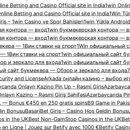
ine Betting and Casino Official site in India
1win Onlin
nline Betting and Casino Official site in India
1Win Tür
riş – 1win Casino ve Spor Bahisleri
1win Yüklə Android
ая контора — вход
1win букмекерская контора — в
ая контора — вход
1win букмекерская контора — в
кера — 1Вин ставки на спорт
1Win официальный с
— 1Вин ставки на спорт
1win официальный сайт бу
ор и зеркало для входа
1win официальный сайт бу
ый сайт букмекера — Обзор и зеркало для входа
7
ecurity and License
Arkada онлайн казино – выбор и
canda Onlayn Kazino Pin Up – Rəsmi Giriş
Azərbaycan
layn Kazino – Rəsmi Giriş Səhifəsi
Azərbaycanda Pin 
 — Bonus €450 en 250 gratis spins
B9 Game in Pakis
din Bonusu
BasariBet Giriş – Casino Hoş Geldin Bonus
s in the UK
Best Non-GamStop Casinos in the UK
Bet
o en Ligne | Jouez sur Betify avec 1000 €
Betify Casin