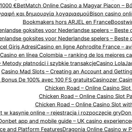
 1000 €
BetMatch Online Casino a Magyar Piacon – Bó
εγγραφή και δημιουργία λογαριασμού
Bison casino onli
Bookmakers hors ARJEL en France
Boostwi
enlandse goksites voor Nederlandse spelers – Beste 
enlandse goksites voor Nederlandse spelers – Beste 
el Giriş Adresi
Casino en ligne Aphrodite France – avis 
Casino en línea Colombia – ranking de los mejores c
 Metody płatności i szybkie transakcje
Casino LolaJa
Casino Mad Slots – Creating an Account and Getting
| Bonus De 100% avec 100 FS gratuits
Casinozer Casi
Chicken Road – Online Casino Slo
Chicken Road – Online Casino Slot 
Chicken Road – Online Casino Slot wit
 w kasynie online – rejestracja i rozpoczęcie gry
Don 
Donbet app and mobile guide – UK casino experience
nce and Platform Features
Dragonia Online Casino w P