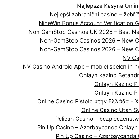
Najlepsze Kasyna Onli
Nejlepší zahraniční casino – žebř
NineWin Bonus Account Verification G
Non GamStop Casinos UK 2026 – Best N
Non-GamStop Casinos 2026 – New Ca
Non-GamStop Casinos 2026 – New Ca
NV Ca
NV Casino Android App – mobiel spelen in he
Onlayn kazino Betandre
Onlayn Kazino Pi
Onlayn Kazino P
Online Casino Pistolo στην Ελλάδα –
Online Casino Utan S
Pelican Casino – bezpieczeństwo
Pin Up Casino – Azərbaycanda Onlayn 
Pin Up Casino – Azərbaycanda O