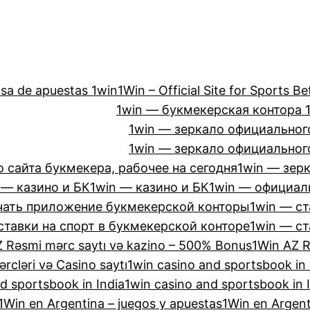
asa de apuestas 1win
1Win – Official Site for Sports 
1win — букмекерская контора 
1win — зеркало официального
1win — зеркало официального
 сайта букмекера, рабочее на сегодня
1win — зер
 — казино и БК
1win — казино и БК
1win — официал
чать приложение букмекерской конторы
1win — ст
ставки на спорт в букмекерской конторе
1win — ст
 Rəsmi mərc saytı və kazino – 500% Bonus
1Win AZ R
rcləri və Casino saytı
1win casino and sportsbook in 
d sportsbook in India
1win casino and sportsbook in 
1Win en Argentina – juegos y apuestas
1Win en Argent