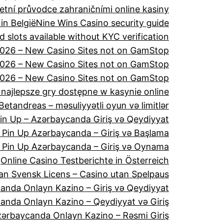
letní průvodce zahraničními online kasiny
in België
Nine Wins Casino security guide
 slots available without KYC verification
26 – New Casino Sites not on GamStop
26 – New Casino Sites not on GamStop
26 – New Casino Sites not on GamStop
najlepsze gry dostępne w kasynie online
etandreas – məsuliyyətli oyun və limitlər
in Up – Azərbaycanda Giriş və Qeydiyyat
 Pin Up Azərbaycanda – Giriş və Başlama
 Pin Up Azərbaycanda – Giriş və Oynama
ς
Online Casino Testberichte in Österreich
an Svensk Licens – Casino utan Spelpaus
anda Onlayn Kazino – Giriş və Qeydiyyat
anda Onlayn Kazino – Qeydiyyat və Giriş
zərbaycanda Onlayn Kazino – Rəsmi Giriş