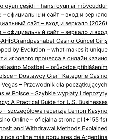
o oyun çeşidi – hansı oyunlar mövcuddur
e – официальный сайт – вход и зеркало
циальный сайт – вход и зеркало (2026)
e – официальный сайт – зеркало и вход
BAHİS
Grandpashabet Casino Güncel Giriş
oped by Evolution – what makes it unique
ти игрового процесса в онлайн казино
ия
Kasino Mostbet – průvodce přihlášením
sce – Dostawcy Gier i Kategorie Casino
n Vegas – Przewodnik dla początkujących
s w Polsce – Szybkie wypłaty i depozyty
y: A Practical Guide for U.S. Businesses
 – szczegółowa recenzja Lemon Kasyno
no Online – oficjalna strona pl (+155 fs)
posit and Withdrawal Methods Explained
sinos online más populares de Argentina