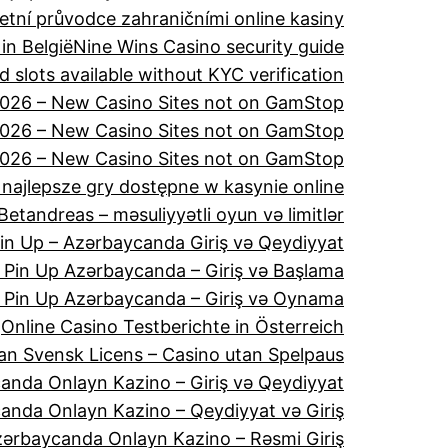
letní průvodce zahraničními online kasiny
in België
Nine Wins Casino security guide
 slots available without KYC verification
26 – New Casino Sites not on GamStop
26 – New Casino Sites not on GamStop
26 – New Casino Sites not on GamStop
najlepsze gry dostępne w kasynie online
etandreas – məsuliyyətli oyun və limitlər
in Up – Azərbaycanda Giriş və Qeydiyyat
 Pin Up Azərbaycanda – Giriş və Başlama
 Pin Up Azərbaycanda – Giriş və Oynama
ς
Online Casino Testberichte in Österreich
an Svensk Licens – Casino utan Spelpaus
anda Onlayn Kazino – Giriş və Qeydiyyat
anda Onlayn Kazino – Qeydiyyat və Giriş
zərbaycanda Onlayn Kazino – Rəsmi Giriş