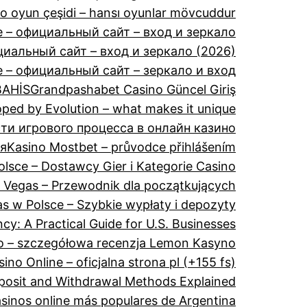
o oyun çeşidi – hansı oyunlar mövcuddur
e – официальный сайт – вход и зеркало
циальный сайт – вход и зеркало (2026)
e – официальный сайт – зеркало и вход
BAHİS
Grandpashabet Casino Güncel Giriş
oped by Evolution – what makes it unique
ти игрового процесса в онлайн казино
ия
Kasino Mostbet – průvodce přihlášením
sce – Dostawcy Gier i Kategorie Casino
n Vegas – Przewodnik dla początkujących
s w Polsce – Szybkie wypłaty i depozyty
y: A Practical Guide for U.S. Businesses
 – szczegółowa recenzja Lemon Kasyno
no Online – oficjalna strona pl (+155 fs)
posit and Withdrawal Methods Explained
sinos online más populares de Argentina