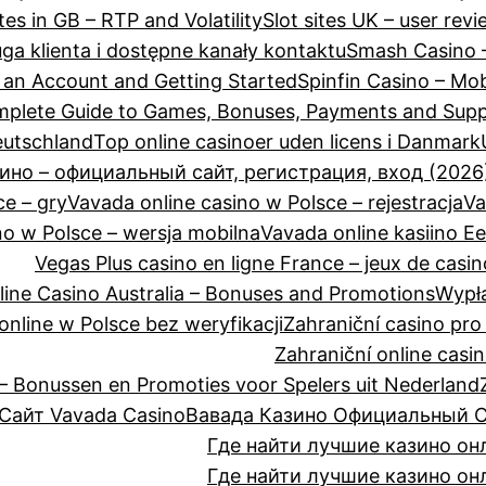
ites in GB – RTP and Volatility
Slot sites UK – user re
uga klienta i dostępne kanały kontaktu
Smash Casino –
g an Account and Getting Started
Spinfin Casino – Mo
omplete Guide to Games, Bonuses, Payments and Sup
eutschland
Top online casinoer uden licens i Danmark
ино – официальный сайт, регистрация, вход (2026
ce – gry
Vavada online casino w Polsce – rejestracja
Va
no w Polsce – wersja mobilna
Vavada online kasiino Ees
Vegas Plus casino en ligne France – jeux de casin
line Casino Australia – Bonuses and Promotions
Wypła
nline w Polsce bez weryfikacji
Zahraniční casino pro
Zahraniční online casi
– Bonussen en Promoties voor Spelers uit Nederland
Сайт Vavada Casino
Вавада Казино Официальный Са
Где найти лучшие казино он
Где найти лучшие казино он