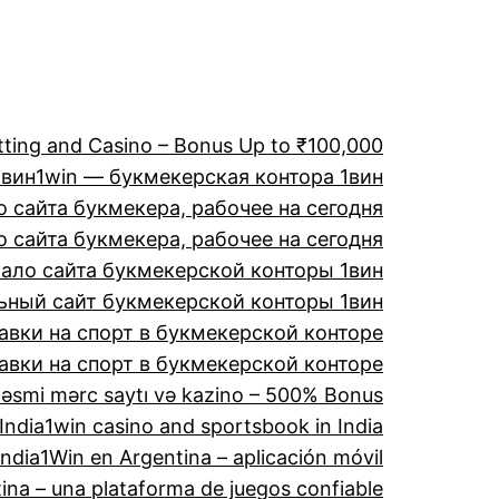
Betting and Casino – Bonus Up to ₹100,000
1вин
1win — букмекерская контора 1вин
 сайта букмекера, рабочее на сегодня
 сайта букмекера, рабочее на сегодня
кало сайта букмекерской конторы 1вин
ьный сайт букмекерской конторы 1вин
авки на спорт в букмекерской конторе
авки на спорт в букмекерской конторе
əsmi mərc saytı və kazino – 500% Bonus
India
1win casino and sportsbook in India
India
1Win en Argentina – aplicación móvil
ina – una plataforma de juegos confiable