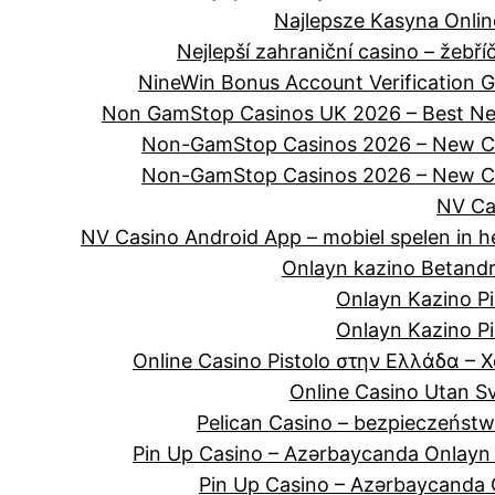
Najlepsze Kasyna Onli
Nejlepší zahraniční casino – žebř
NineWin Bonus Account Verification G
Non GamStop Casinos UK 2026 – Best N
Non-GamStop Casinos 2026 – New Ca
Non-GamStop Casinos 2026 – New Ca
NV Ca
NV Casino Android App – mobiel spelen in he
Onlayn kazino Betandre
Onlayn Kazino Pi
Onlayn Kazino P
Online Casino Pistolo στην Ελλάδα –
Online Casino Utan S
Pelican Casino – bezpieczeństwo
Pin Up Casino – Azərbaycanda Onlayn 
Pin Up Casino – Azərbaycanda O