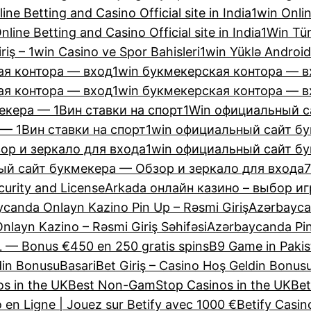
ine Betting and Casino Official site in India
1win Onlin
nline Betting and Casino Official site in India
1Win Tür
riş – 1win Casino ve Spor Bahisleri
1win Yüklə Android
ая контора — вход
1win букмекерская контора — в
ая контора — вход
1win букмекерская контора — в
кера — 1Вин ставки на спорт
1Win официальный с
— 1Вин ставки на спорт
1win официальный сайт бу
ор и зеркало для входа
1win официальный сайт бу
ый сайт букмекера — Обзор и зеркало для входа
7
ecurity and License
Arkada онлайн казино – выбор и
canda Onlayn Kazino Pin Up – Rəsmi Giriş
Azərbaycan
layn Kazino – Rəsmi Giriş Səhifəsi
Azərbaycanda Pin 
 — Bonus €450 en 250 gratis spins
B9 Game in Pakis
din Bonusu
BasariBet Giriş – Casino Hoş Geldin Bonus
s in the UK
Best Non-GamStop Casinos in the UK
Bet
o en Ligne | Jouez sur Betify avec 1000 €
Betify Casin