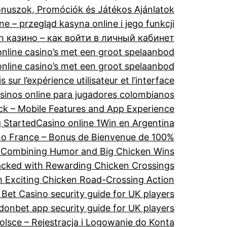
nuszok, Promóciók és Játékos Ajánlatok
ne – przegląd kasyna online i jego funkcji
n казино – как войти в личный кабинет
online casino’s met een groot spelaanbod
online casino’s met een groot spelaanbod
sur l’expérience utilisateur et l’interface
asinos online para jugadores colombianos
ck – Mobile Features and App Experience
 Started
Casino online 1Win en Argentina
no France – Bonus de Bienvenue de 100%
t Combining Humor and Big Chicken Wins
Packed with Rewarding Chicken Crossings
h Exciting Chicken Road-Crossing Action
Bet Casino security guide for UK players
donbet app security guide for UK players
olsce – Rejestracja i Logowanie do Konta