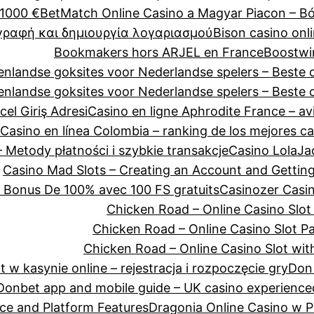
 1000 €
BetMatch Online Casino a Magyar Piacon – Bó
εγγραφή και δημιουργία λογαριασμού
Bison casino onli
Bookmakers hors ARJEL en France
Boostwi
enlandse goksites voor Nederlandse spelers – Beste 
enlandse goksites voor Nederlandse spelers – Beste 
el Giriş Adresi
Casino en ligne Aphrodite France – avis 
Casino en línea Colombia – ranking de los mejores c
 Metody płatności i szybkie transakcje
Casino LolaJa
Casino Mad Slots – Creating an Account and Getting
| Bonus De 100% avec 100 FS gratuits
Casinozer Casi
Chicken Road – Online Casino Slo
Chicken Road – Online Casino Slot 
Chicken Road – Online Casino Slot wit
 w kasynie online – rejestracja i rozpoczęcie gry
Don 
Donbet app and mobile guide – UK casino experience
nce and Platform Features
Dragonia Online Casino w P