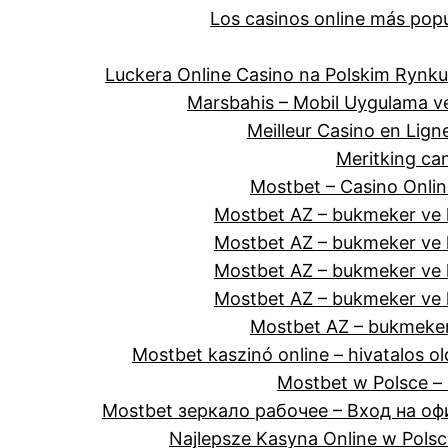
Los casinos online más pop
Luckera Online Casino na Polskim Rynk
Marsbahis – Mobil Uygulama v
Meilleur Casino en Lign
Meritking canl
Mostbet – Casino Onlin
Mostbet AZ – bukmeker ve k
Mostbet AZ – bukmeker ve k
Mostbet AZ – bukmeker ve k
Mostbet AZ – bukmeker ve k
Mostbet AZ – bukmeker 
Mostbet kaszinó online – hivatalos o
Mostbet w Polsce – 
Mostbet зеркало рабочее – Вход на о
Najlepsze Kasyna Online w Pols