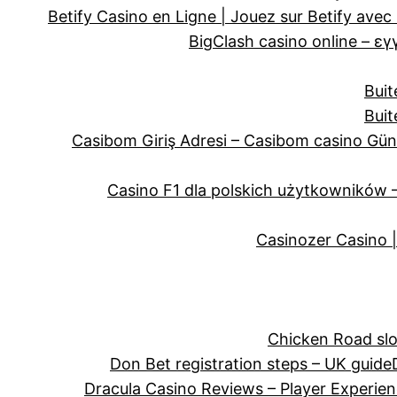
Betify Casino en Ligne | Jouez sur Betify avec
BigClash casino online – 
Buit
Buit
Casibom Giriş Adresi – Casibom casino Günc
Casino F1 dla polskich użytkowników –
Casinozer Casino 
Chicken Road slot
Don Bet registration steps – UK guide
Dracula Casino Reviews – Player Experie