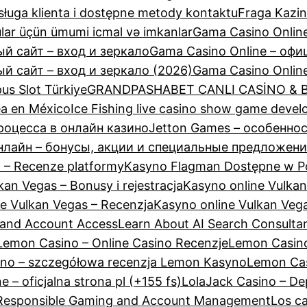
sługa klienta i dostępne metody kontaktu
Fraga Kazin
lar üçün ümumi icmal və imkanlar
Gama Casino Onlin
ый сайт – вход и зеркало
Gama Casino Online – офи
й сайт – вход и зеркало (2026)
Gama Casino Onlin
us Slot Türkiye
GRANDPASHABET CANLI CASİNO & 
ea en México
Ice Fishing live casino show game devel
роцесса в онлайн казино
Jetton Games – особеннос
онлайн – бонусы, акции и специальные предложен
 – Recenze platformy
Kasyno Flagman Dostępne w Pol
kan Vegas – Bonusy i rejestracja
Kasyno online Vulka
e Vulkan Vegas – Recenzja
Kasyno online Vulkan Vega
n and Account Access
Learn About AI Search Consultanc
Lemon Casino – Online Casino Recenzje
Lemon Casino
no – szczegółowa recenzja Lemon Kasyno
Lemon Casi
 – oficjalna strona pl (+155 fs)
LolaJack Casino – De
– Responsible Gaming and Account Management
Los ca