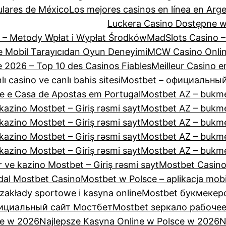
ulares de México
Los mejores casinos en línea en Arg
Luckera Casino Dostępne w
u – Metody Wpłat i Wypłat Środków
MadSlots Casino 
e Mobil Tarayıcıdan Oyun Deneyimi
MCW Casino Online
e 2026 – Top 10 des Casinos Fiables
Meilleur Casino e
ı casino ve canlı bahis sitesi
Mostbet – официальны
e e Casa de Apostas em Portugal
Mostbet AZ – bukmek
azino Mostbet – Giriş rəsmi sayt
Mostbet AZ – bukmek
azino Mostbet – Giriş rəsmi sayt
Mostbet AZ – bukmek
azino Mostbet – Giriş rəsmi sayt
Mostbet AZ – bukmek
azino Mostbet – Giriş rəsmi sayt
Mostbet AZ – bukmek
ve kazino Mostbet – Giriş rəsmi sayt
Mostbet Casino
ldal Mostbet Casino
Mostbet w Polsce – aplikacja mob
zakłady sportowe i kasyna online
Mostbet букмекер
фициальный сайт Мостбет
Mostbet зеркало рабоче
ce w 2026
Najlepsze Kasyna Online w Polsce w 2026
N