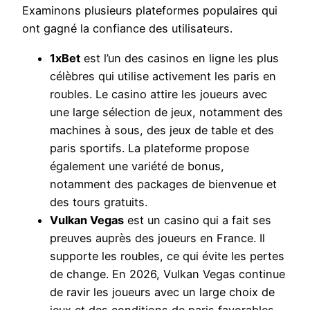
Examinons plusieurs plateformes populaires qui
ont gagné la confiance des utilisateurs.
1xBet
est l’un des casinos en ligne les plus
célèbres qui utilise activement les paris en
roubles. Le casino attire les joueurs avec
une large sélection de jeux, notamment des
machines à sous, des jeux de table et des
paris sportifs. La plateforme propose
également une variété de bonus,
notamment des packages de bienvenue et
des tours gratuits.
Vulkan Vegas
est un casino qui a fait ses
preuves auprès des joueurs en France. Il
supporte les roubles, ce qui évite les pertes
de change. En 2026, Vulkan Vegas continue
de ravir les joueurs avec un large choix de
jeux et des conditions de paris favorables.