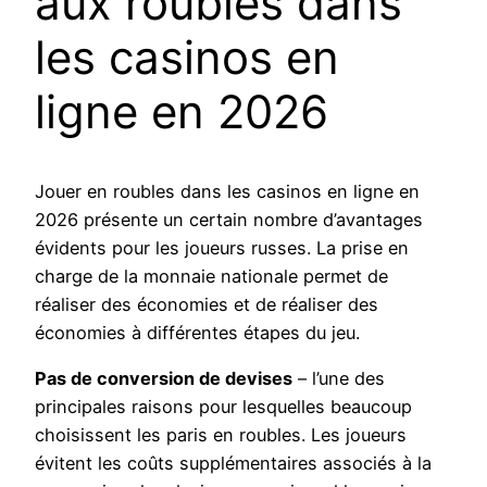
aux roubles dans
les casinos en
ligne en 2026
Jouer en roubles dans les casinos en ligne en
2026 présente un certain nombre d’avantages
évidents pour les joueurs russes. La prise en
charge de la monnaie nationale permet de
réaliser des économies et de réaliser des
économies à différentes étapes du jeu.
Pas de conversion de devises
– l’une des
principales raisons pour lesquelles beaucoup
choisissent les paris en roubles. Les joueurs
évitent les coûts supplémentaires associés à la