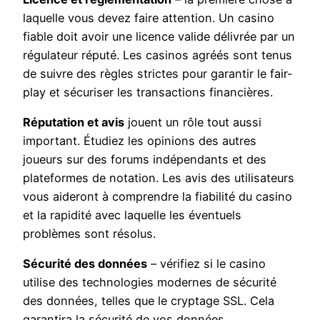
laquelle vous devez faire attention. Un casino
fiable doit avoir une licence valide délivrée par un
régulateur réputé. Les casinos agréés sont tenus
de suivre des règles strictes pour garantir le fair-
play et sécuriser les transactions financières.
Réputation et avis
jouent un rôle tout aussi
important. Étudiez les opinions des autres
joueurs sur des forums indépendants et des
plateformes de notation. Les avis des utilisateurs
vous aideront à comprendre la fiabilité du casino
et la rapidité avec laquelle les éventuels
problèmes sont résolus.
Sécurité des données
– vérifiez si le casino
utilise des technologies modernes de sécurité
des données, telles que le cryptage SSL. Cela
garantira la sécurité de vos données