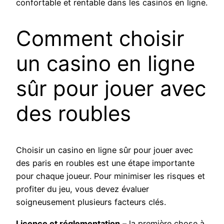
confortable et rentable dans les casinos en ligne.
Comment choisir
un casino en ligne
sûr pour jouer avec
des roubles
Choisir un casino en ligne sûr pour jouer avec
des paris en roubles est une étape importante
pour chaque joueur. Pour minimiser les risques et
profiter du jeu, vous devez évaluer
soigneusement plusieurs facteurs clés.
Licence et réglementation
– la première chose à