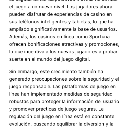
el juego a un nuevo nivel. Los jugadores ahora
pueden disfrutar de experiencias de casino en
sus teléfonos inteligentes y tabletas, lo que ha
ampliado significativamente la base de usuarios.
Además, los casinos en línea como Sportuna
ofrecen bonificaciones atractivas y promociones,
lo que incentiva a los nuevos jugadores a probar
suerte en el mundo del juego digital.
Sin embargo, este crecimiento también ha
generado preocupaciones sobre la seguridad y el
juego responsable. Las plataformas de juego en
línea han implementado medidas de seguridad
robustas para proteger la información del usuario
y promover prácticas de juego seguras. La
regulación del juego en línea está en constante
evolución, buscando equilibrar la diversión y la