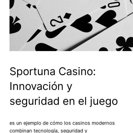
Sportuna Casino:
Innovación y
seguridad en el juego
es un ejemplo de cómo los casinos modernos
combinan tecnología, seguridad y