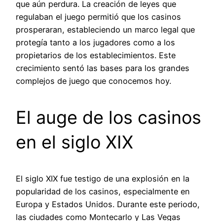
que aún perdura. La creación de leyes que
regulaban el juego permitió que los casinos
prosperaran, estableciendo un marco legal que
protegía tanto a los jugadores como a los
propietarios de los establecimientos. Este
crecimiento sentó las bases para los grandes
complejos de juego que conocemos hoy.
El auge de los casinos
en el siglo XIX
El siglo XIX fue testigo de una explosión en la
popularidad de los casinos, especialmente en
Europa y Estados Unidos. Durante este periodo,
las ciudades como Montecarlo y Las Vegas