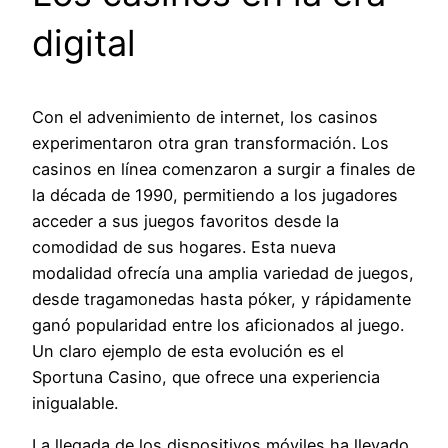
digital
Con el advenimiento de internet, los casinos
experimentaron otra gran transformación. Los
casinos en línea comenzaron a surgir a finales de
la década de 1990, permitiendo a los jugadores
acceder a sus juegos favoritos desde la
comodidad de sus hogares. Esta nueva
modalidad ofrecía una amplia variedad de juegos,
desde tragamonedas hasta póker, y rápidamente
ganó popularidad entre los aficionados al juego.
Un claro ejemplo de esta evolución es el
Sportuna Casino, que ofrece una experiencia
inigualable.
La llegada de los dispositivos móviles ha llevado