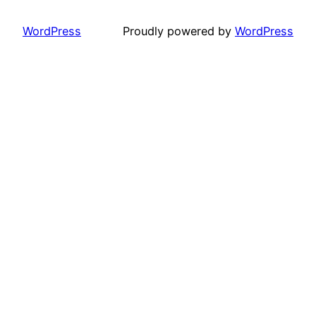
WordPress
Proudly powered by
WordPress