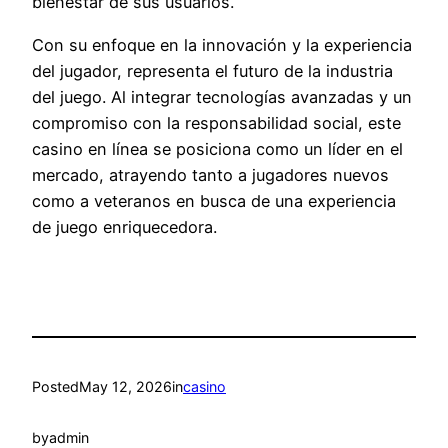
bienestar de sus usuarios.
Con su enfoque en la innovación y la experiencia
del jugador, representa el futuro de la industria
del juego. Al integrar tecnologías avanzadas y un
compromiso con la responsabilidad social, este
casino en línea se posiciona como un líder en el
mercado, atrayendo tanto a jugadores nuevos
como a veteranos en busca de una experiencia
de juego enriquecedora.
Posted
May 12, 2026
in
casino
by
admin