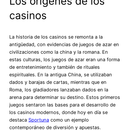
Los orígenes de los
casinos
La historia de los casinos se remonta a la
antigüedad, con evidencias de juegos de azar en
civilizaciones como la china y la romana. En
estas culturas, los juegos de azar eran una forma
de entretenimiento y también de rituales
espirituales. En la antigua China, se utilizaban
dados y barajas de cartas, mientras que en
Roma, los gladiadores lanzaban dados en la
arena para determinar su destino. Estos primeros
juegos sentaron las bases para el desarrollo de
los casinos modernos, donde hoy en día se
destaca
Sportuna
como un ejemplo
contemporáneo de diversión y apuestas.