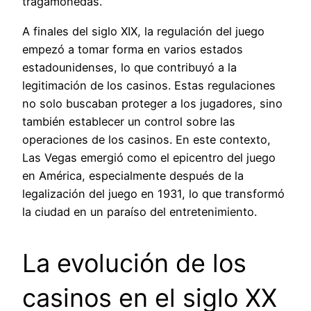
tragamonedas.
A finales del siglo XIX, la regulación del juego
empezó a tomar forma en varios estados
estadounidenses, lo que contribuyó a la
legitimación de los casinos. Estas regulaciones
no solo buscaban proteger a los jugadores, sino
también establecer un control sobre las
operaciones de los casinos. En este contexto,
Las Vegas emergió como el epicentro del juego
en América, especialmente después de la
legalización del juego en 1931, lo que transformó
la ciudad en un paraíso del entretenimiento.
La evolución de los
casinos en el siglo XX