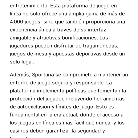
entretenimiento. Esta plataforma de juego en
línea no solo ofrece una amplia gama de más de
4.000 juegos, sino que también proporciona una
experiencia única a través de su interfaz
amigable y atractivas bonificaciones. Los
jugadores pueden disfrutar de tragamonedas,
juegos de mesa y apuestas deportivas desde un
solo lugar.
Además, Sportuna se compromete a mantener un
entorno de juego seguro y responsable. La
plataforma implementa políticas que fomentan la
protección del jugador, incluyendo herramientas
de autoexclusión y límites de juego. Esto es
fundamental en la era actual, donde el acceso a
los juegos en línea es más fácil que nunca, y los
casinos deben garantizar la seguridad y