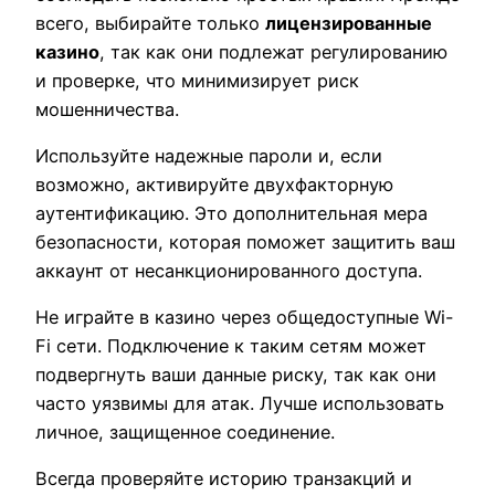
всего, выбирайте только
лицензированные
казино
, так как они подлежат регулированию
и проверке, что минимизирует риск
мошенничества.
Используйте надежные пароли и, если
возможно, активируйте двухфакторную
аутентификацию. Это дополнительная мера
безопасности, которая поможет защитить ваш
аккаунт от несанкционированного доступа.
Не играйте в казино через общедоступные Wi-
Fi сети. Подключение к таким сетям может
подвергнуть ваши данные риску, так как они
часто уязвимы для атак. Лучше использовать
личное, защищенное соединение.
Всегда проверяйте историю транзакций и