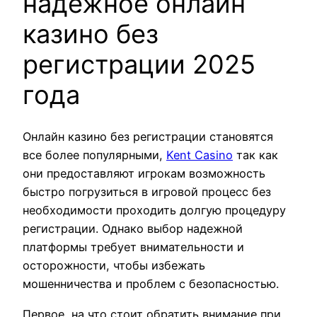
надежное онлайн
казино без
регистрации 2025
года
Онлайн казино без регистрации становятся
все более популярными,
Kent Casino
так как
они предоставляют игрокам возможность
быстро погрузиться в игровой процесс без
необходимости проходить долгую процедуру
регистрации. Однако выбор надежной
платформы требует внимательности и
осторожности, чтобы избежать
мошенничества и проблем с безопасностью.
Первое, на что стоит обратить внимание при