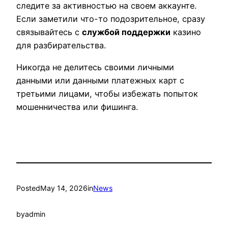
следите за активностью на своем аккаунте.
Если заметили что-то подозрительное, сразу
связывайтесь с
службой поддержки
казино
для разбирательства.
Никогда не делитесь своими личными
данными или данными платежных карт с
третьими лицами, чтобы избежать попыток
мошенничества или фишинга.
Posted
May 14, 2026
in
News
by
admin