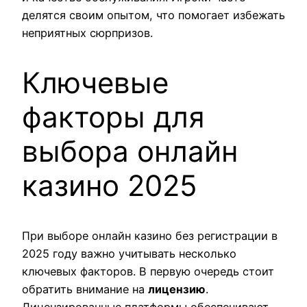
делятся своим опытом, что помогает избежать
неприятных сюрпризов.
Ключевые
факторы для
выбора онлайн
казино 2025
При выборе онлайн казино без регистрации в
2025 году важно учитывать несколько
ключевых факторов. В первую очередь стоит
обратить внимание на
лицензию
.