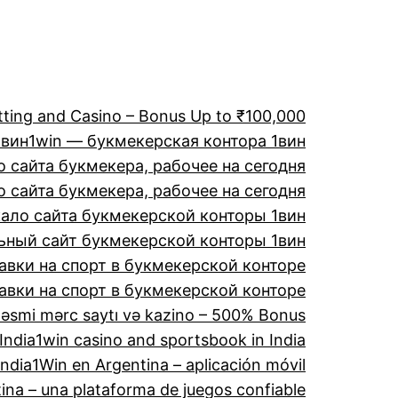
Betting and Casino – Bonus Up to ₹100,000
1вин
1win — букмекерская контора 1вин
 сайта букмекера, рабочее на сегодня
 сайта букмекера, рабочее на сегодня
кало сайта букмекерской конторы 1вин
ьный сайт букмекерской конторы 1вин
авки на спорт в букмекерской конторе
авки на спорт в букмекерской конторе
əsmi mərc saytı və kazino – 500% Bonus
India
1win casino and sportsbook in India
India
1Win en Argentina – aplicación móvil
ina – una plataforma de juegos confiable