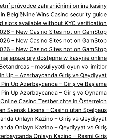
letní průvodce zahraničními online kasiny
in België
Nine Wins Casino security guide
 slots available without KYC verification
26 – New Casino Sites not on GamStop
26 – New Casino Sites not on GamStop
26 – New Casino Sites not on GamStop
najlepsze gry dostępne w kasynie online
etandreas – məsuliyyətli oyun və limitlər
in Up – Azərbaycanda Giriş və Qeydiyyat
 Pin Up Azərbaycanda – Giriş və Başlama
 Pin Up Azərbaycanda – Giriş və Oynama
ς
Online Casino Testberichte in Österreich
an Svensk Licens – Casino utan Spelpaus
anda Onlayn Kazino – Giriş və Qeydiyyat
anda Onlayn Kazino – Qeydiyyat və Giriş
zərbaycanda Onlayn Kazino – Rəsmi Giriş