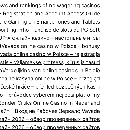
views and rankings of no wagering casinos
 Registration and Account Access Guide
bile Gaming on Smartphones and Tablets
port
Tigrinho – análise de slots da PG Soft
UP-X онлайн казино – настольные игры
)
Vavada online casino w Polsce – bonusy
vada online casino w Polsce – rejestracja
tis – väljamakse protsess, kiirus ja tasud
o
Vergelijking van online casino’s in België
calne kasyna online w Polsce – przegląd
 české hráče – přehled bezpečných kasin
no – průvodce výběrem nejlepší platformy
Zonder Cruks Online Casino in Nederland
йт – Вход на Рабочее Зеркало Vavada
лайн 2026 – обзор проверенных сайтов
лайн 2026 – обзор проверенных сайтов