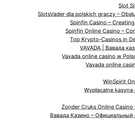
Slot S
SlotsVader dla polskich graczy – Obsł
Spinfin Casino – Creatin
Spinfin Online Casino – C
Top Krypto-Casinos in D
VAVADA | Вавада каз
Vavada online casino w Pols
Vavada online casi
WinSpirit On
Wypłacalne kasyna o
Zonder Cruks Online Casino 
Вавада Казино – Официальный 