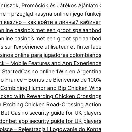
nuszok, Promóciók és Játékos Ajánlatok
ne – przegląd kasyna online i jego funkcji
n казино – как войти в личный кабинет
online casino’s met een groot spelaanbod
online casino’s met een groot spelaanbod
sur l’expérience utilisateur et l’interface
asinos online para jugadores colombianos
ck – Mobile Features and App Experience
 Started
Casino online 1Win en Argentina
no France – Bonus de Bienvenue de 100%
t Combining Humor and Big Chicken Wins
Packed with Rewarding Chicken Crossings
h Exciting Chicken Road-Crossing Action
Bet Casino security guide for UK players
donbet app security guide for UK players
olsce – Rejestracja i Logowanie do Konta