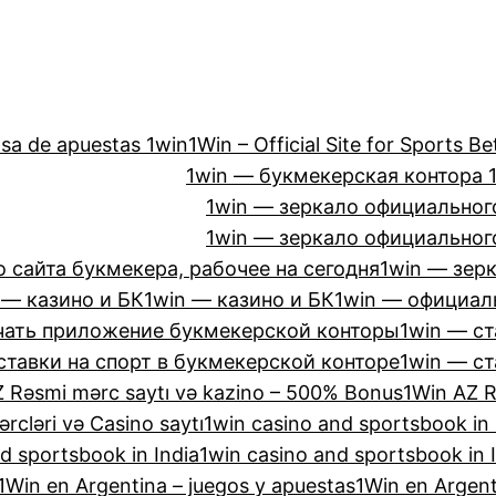
asa de apuestas 1win
1Win – Official Site for Sports 
1win — букмекерская контора 
1win — зеркало официального
1win — зеркало официального
 сайта букмекера, рабочее на сегодня
1win — зер
 — казино и БК
1win — казино и БК
1win — официал
чать приложение букмекерской конторы
1win — ст
ставки на спорт в букмекерской конторе
1win — ст
 Rəsmi mərc saytı və kazino – 500% Bonus
1Win AZ R
rcləri və Casino saytı
1win casino and sportsbook in 
d sportsbook in India
1win casino and sportsbook in 
1Win en Argentina – juegos y apuestas
1Win en Argent