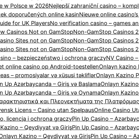
ne w Polsce w 2026
Nejlepší zahraniční casino – komp
íček doporučených online kasin
Nieuwe online casino’s 
uide for UK Players
No verification casino – games and
ew Casinos Not on GamStop
Non-GamStop Casinos 20
sino Sites not on GamStop
Non-GamStop Casinos 20
sino Sites not on GamStop
Non-GamStop Casinos 20
sino – bezpieczeństwo i ochrona graczy
NV Casino – 
t online casino op Android-toestellen
Onlayn kazino B
as – promosiyalar və xüsusi təkliflər
Onlayn Kazino P
n Up Azərbaycanda – Giriş və Başlama
Onlayn Kazino
in Up Azərbaycanda – Giriş və Oynama
Onlayn Kazino
 Χαρακτηριστικά και Πλεονεκτήματα της Πλατφόρμα
vensk Licens – Casino utan Spelpaus
Online Casino Ut
, licencja i ochrona graczy
Pin Up Casino – Azərbayc
Kazino – Qeydiyyat və Giriş
Pin Up Casino – Azərbayc
nlayn Kazino – Qeydiyyat və Giriş
Pin Up Casino – A