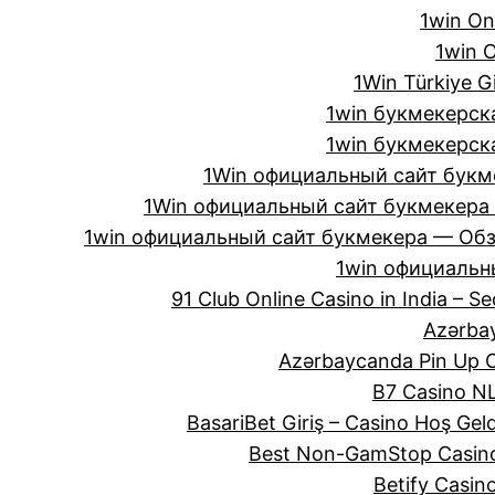
1win Onl
1win O
1Win Türkiye Gi
1win букмекерск
1win букмекерск
1Win официальный сайт букме
1Win официальный сайт букмекера 
1win официальный сайт букмекера — Обз
1win официальн
91 Club Online Casino in India – S
Azərbay
Azərbaycanda Pin Up On
B7 Casino NL
BasariBet Giriş – Casino Hoş Gel
Best Non-GamStop Casino
Betify Casin