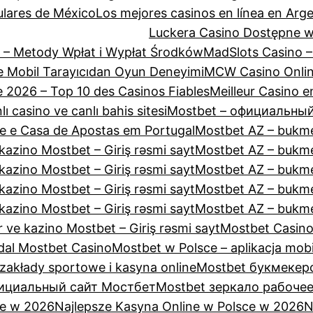
ulares de México
Los mejores casinos en línea en Arg
Luckera Casino Dostępne w
u – Metody Wpłat i Wypłat Środków
MadSlots Casino 
e Mobil Tarayıcıdan Oyun Deneyimi
MCW Casino Online
e 2026 – Top 10 des Casinos Fiables
Meilleur Casino e
ı casino ve canlı bahis sitesi
Mostbet – официальны
e e Casa de Apostas em Portugal
Mostbet AZ – bukmek
azino Mostbet – Giriş rəsmi sayt
Mostbet AZ – bukmek
azino Mostbet – Giriş rəsmi sayt
Mostbet AZ – bukmek
azino Mostbet – Giriş rəsmi sayt
Mostbet AZ – bukmek
azino Mostbet – Giriş rəsmi sayt
Mostbet AZ – bukmek
ve kazino Mostbet – Giriş rəsmi sayt
Mostbet Casino
ldal Mostbet Casino
Mostbet w Polsce – aplikacja mob
zakłady sportowe i kasyna online
Mostbet букмекер
фициальный сайт Мостбет
Mostbet зеркало рабоче
ce w 2026
Najlepsze Kasyna Online w Polsce w 2026
N