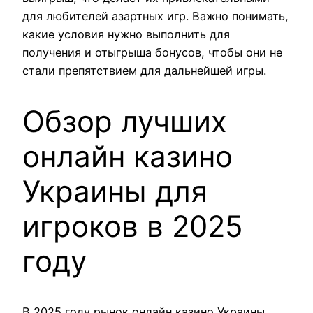
для любителей азартных игр. Важно понимать,
какие условия нужно выполнить для
получения и отыгрыша бонусов, чтобы они не
стали препятствием для дальнейшей игры.
Обзор лучших
онлайн казино
Украины для
игроков в 2025
году
В 2025 году рынок онлайн казино Украины