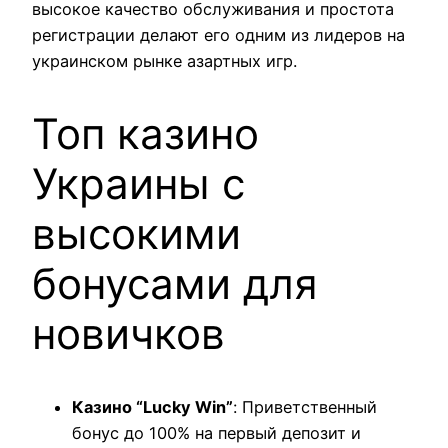
высокое качество обслуживания и простота
регистрации делают его одним из лидеров на
украинском рынке азартных игр.
Топ казино
Украины с
высокими
бонусами для
новичков
Казино “Lucky Win”
: Приветственный
бонус до 100% на первый депозит и