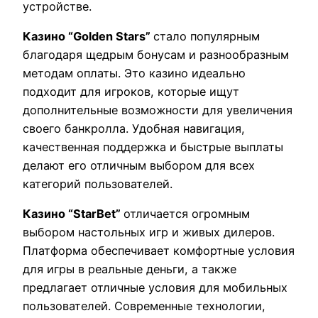
устройстве.
Казино “Golden Stars”
стало популярным
благодаря щедрым бонусам и разнообразным
методам оплаты. Это казино идеально
подходит для игроков, которые ищут
дополнительные возможности для увеличения
своего банкролла. Удобная навигация,
качественная поддержка и быстрые выплаты
делают его отличным выбором для всех
категорий пользователей.
Казино “StarBet”
отличается огромным
выбором настольных игр и живых дилеров.
Платформа обеспечивает комфортные условия
для игры в реальные деньги, а также
предлагает отличные условия для мобильных
пользователей. Современные технологии,