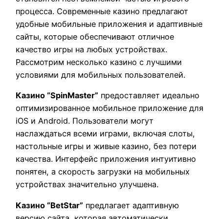
процесса. Современные казино предлагают
удобные мобильные приложения и адаптивные
сайты, которые обеспечивают отличное
качество игры на любых устройствах.
Рассмотрим несколько казино с лучшими
условиями для мобильных пользователей.
Казино “SpinMaster”
предоставляет идеально
оптимизированное мобильное приложение для
iOS и Android. Пользователи могут
наслаждаться всеми играми, включая слоты,
настольные игры и живые казино, без потери
качества. Интерфейс приложения интуитивно
понятен, а скорость загрузки на мобильных
устройствах значительно улучшена.
Казино “BetStar”
предлагает адаптивную
версию сайта, которая автоматически