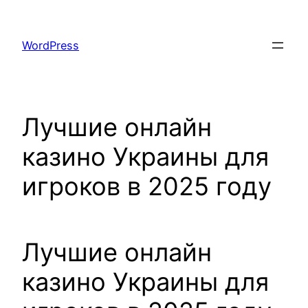
Skip
to
WordPress
content
Лучшие онлайн
казино Украины для
игроков в 2025 году
Лучшие онлайн
казино Украины для