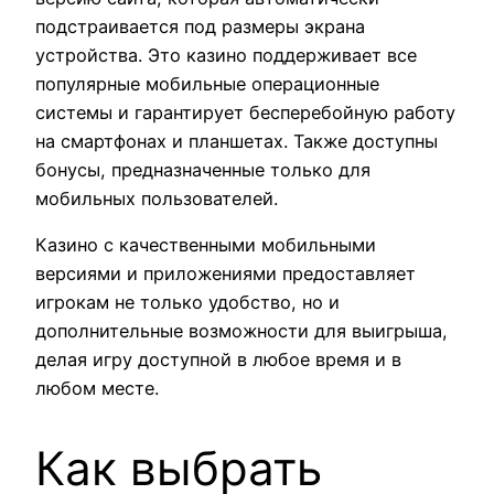
подстраивается под размеры экрана
устройства. Это казино поддерживает все
популярные мобильные операционные
системы и гарантирует бесперебойную работу
на смартфонах и планшетах. Также доступны
бонусы, предназначенные только для
мобильных пользователей.
Казино с качественными мобильными
версиями и приложениями предоставляет
игрокам не только удобство, но и
дополнительные возможности для выигрыша,
делая игру доступной в любое время и в
любом месте.
Как выбрать