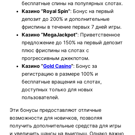
бесплатные спины на популярных слотах.
Казино “Royal Spin”
: Бонус на первый
депозит до 200% и дополнительные
фриспины в течение первых 7 дней игры.
Казино “MegaJackpot”
: Приветственное
предложение до 150% на первый депозит
плюс фриспины на слотах с
прогрессивным джекпотом.
Казино “
Gold Casino
“
: Бонус за
регистрацию в размере 100% и
бесплатные вращения на слотах,
доступных только для новых
пользователей.
Эти бонусы предоставляют отличные
возможности для новичков, позволяя
получить дополнительные средства для игры
и увеличить шансы на выигрыш. Однако важно