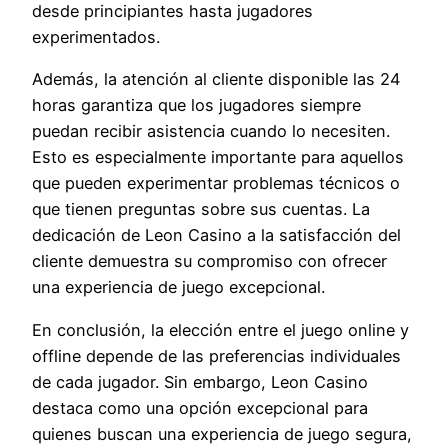
desde principiantes hasta jugadores
experimentados.
Además, la atención al cliente disponible las 24
horas garantiza que los jugadores siempre
puedan recibir asistencia cuando lo necesiten.
Esto es especialmente importante para aquellos
que pueden experimentar problemas técnicos o
que tienen preguntas sobre sus cuentas. La
dedicación de Leon Casino a la satisfacción del
cliente demuestra su compromiso con ofrecer
una experiencia de juego excepcional.
En conclusión, la elección entre el juego online y
offline depende de las preferencias individuales
de cada jugador. Sin embargo, Leon Casino
destaca como una opción excepcional para
quienes buscan una experiencia de juego segura,