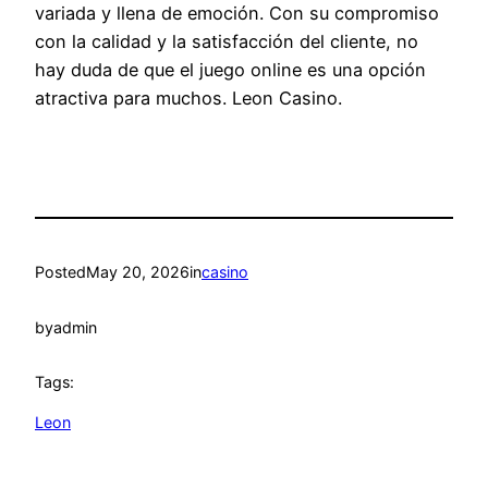
variada y llena de emoción. Con su compromiso
con la calidad y la satisfacción del cliente, no
hay duda de que el juego online es una opción
atractiva para muchos. Leon Casino.
Posted
May 20, 2026
in
casino
by
admin
Tags:
Leon