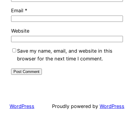
Email
*
Website
Save my name, email, and website in this
browser for the next time I comment.
WordPress
Proudly powered by
WordPress