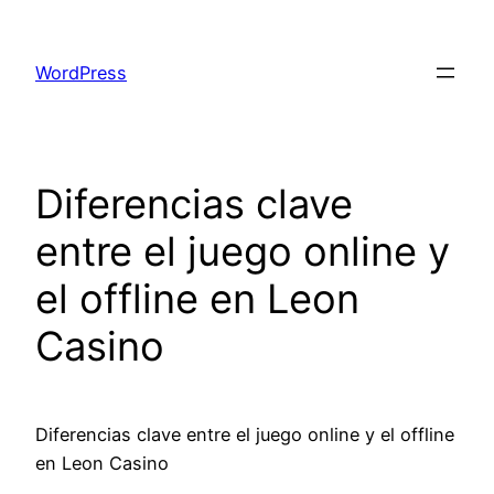
Skip
to
WordPress
content
Diferencias clave
entre el juego online y
el offline en Leon
Casino
Diferencias clave entre el juego online y el offline
en Leon Casino