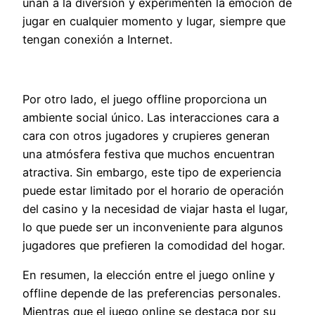
unan a la diversión y experimenten la emoción de
jugar en cualquier momento y lugar, siempre que
tengan conexión a Internet.
Por otro lado, el juego offline proporciona un
ambiente social único. Las interacciones cara a
cara con otros jugadores y crupieres generan
una atmósfera festiva que muchos encuentran
atractiva. Sin embargo, este tipo de experiencia
puede estar limitado por el horario de operación
del casino y la necesidad de viajar hasta el lugar,
lo que puede ser un inconveniente para algunos
jugadores que prefieren la comodidad del hogar.
En resumen, la elección entre el juego online y
offline depende de las preferencias personales.
Mientras que el juego online se destaca por su