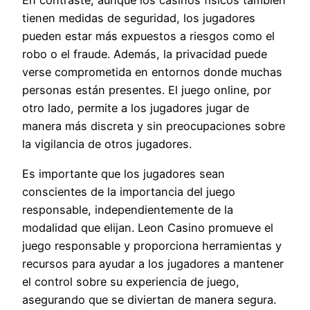
En contraste, aunque los casinos físicos también
tienen medidas de seguridad, los jugadores
pueden estar más expuestos a riesgos como el
robo o el fraude. Además, la privacidad puede
verse comprometida en entornos donde muchas
personas están presentes. El juego online, por
otro lado, permite a los jugadores jugar de
manera más discreta y sin preocupaciones sobre
la vigilancia de otros jugadores.
Es importante que los jugadores sean
conscientes de la importancia del juego
responsable, independientemente de la
modalidad que elijan. Leon Casino promueve el
juego responsable y proporciona herramientas y
recursos para ayudar a los jugadores a mantener
el control sobre su experiencia de juego,
asegurando que se diviertan de manera segura.