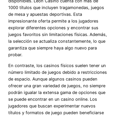
disponibles. Leon Casino cuenta con más de
1000 títulos que incluyen tragamonedas, juegos
de mesa y apuestas deportivas. Esta
impresionante oferta permite a los jugadores
explorar diferentes opciones y encontrar sus
juegos favoritos sin limitaciones físicas. Además,
la selección se actualiza constantemente, lo que
garantiza que siempre haya algo nuevo para
probar.
En contraste, los casinos físicos suelen tener un
número limitado de juegos debido a restricciones
de espacio. Aunque algunos casinos pueden
ofrecer una gran variedad de juegos, no siempre
podrán igualar la extensa gama de opciones que
se puede encontrar en un casino online. Los
jugadores que buscan experimentar nuevos
títulos y formatos de juego pueden beneficiarse