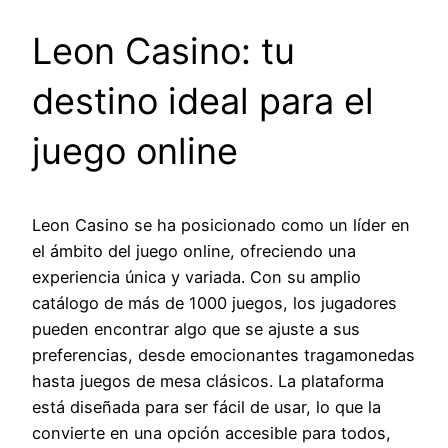
Leon Casino: tu
destino ideal para el
juego online
Leon Casino se ha posicionado como un líder en
el ámbito del juego online, ofreciendo una
experiencia única y variada. Con su amplio
catálogo de más de 1000 juegos, los jugadores
pueden encontrar algo que se ajuste a sus
preferencias, desde emocionantes tragamonedas
hasta juegos de mesa clásicos. La plataforma
está diseñada para ser fácil de usar, lo que la
convierte en una opción accesible para todos,