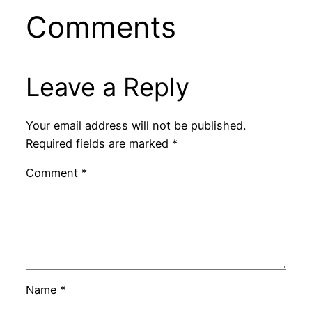
Comments
Leave a Reply
Your email address will not be published.
Required fields are marked
*
Comment
*
Name
*