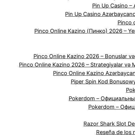
Pin Up Casino –
Pin Up Casino Azərbaycanda
Pinco c
Pinco Online Kazino (Пинко) 2026 – Ye
Pinco Online Kazino 2026 – Bonuslar v
Pinco Online Kazino 2026 – Strategiyalar və
Pinco Online Kazino Azərbaycan
Piper Spin Kod Bonusowy
Pok
Pokerdom – Официальны
Pokerdom – Офиц
Razor Shark Slot De
Reseña de los 