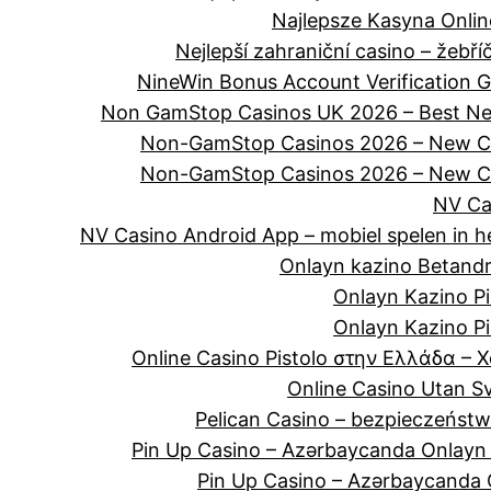
Najlepsze Kasyna Onli
Nejlepší zahraniční casino – žebř
NineWin Bonus Account Verification G
Non GamStop Casinos UK 2026 – Best N
Non-GamStop Casinos 2026 – New Ca
Non-GamStop Casinos 2026 – New Ca
NV Ca
NV Casino Android App – mobiel spelen in he
Onlayn kazino Betandre
Onlayn Kazino Pi
Onlayn Kazino P
Online Casino Pistolo στην Ελλάδα –
Online Casino Utan S
Pelican Casino – bezpieczeństwo
Pin Up Casino – Azərbaycanda Onlayn 
Pin Up Casino – Azərbaycanda O