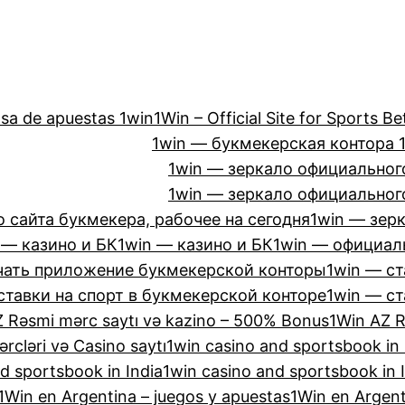
asa de apuestas 1win
1Win – Official Site for Sports 
1win — букмекерская контора 
1win — зеркало официального
1win — зеркало официального
 сайта букмекера, рабочее на сегодня
1win — зер
 — казино и БК
1win — казино и БК
1win — официал
чать приложение букмекерской конторы
1win — ст
ставки на спорт в букмекерской конторе
1win — ст
 Rəsmi mərc saytı və kazino – 500% Bonus
1Win AZ R
rcləri və Casino saytı
1win casino and sportsbook in 
d sportsbook in India
1win casino and sportsbook in 
1Win en Argentina – juegos y apuestas
1Win en Argent