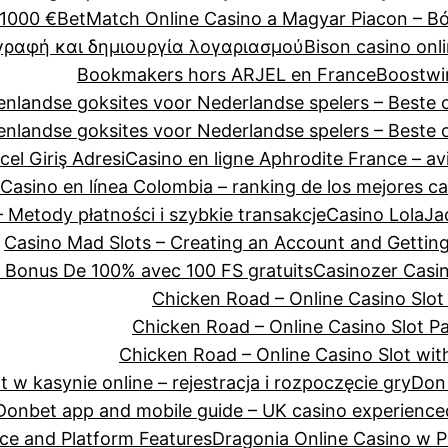
 1000 €
BetMatch Online Casino a Magyar Piacon – Bó
εγγραφή και δημιουργία λογαριασμού
Bison casino onli
Bookmakers hors ARJEL en France
Boostwi
enlandse goksites voor Nederlandse spelers – Beste 
enlandse goksites voor Nederlandse spelers – Beste 
el Giriş Adresi
Casino en ligne Aphrodite France – avis 
Casino en línea Colombia – ranking de los mejores c
 Metody płatności i szybkie transakcje
Casino LolaJa
Casino Mad Slots – Creating an Account and Getting
| Bonus De 100% avec 100 FS gratuits
Casinozer Casi
Chicken Road – Online Casino Slo
Chicken Road – Online Casino Slot 
Chicken Road – Online Casino Slot wit
 w kasynie online – rejestracja i rozpoczęcie gry
Don 
Donbet app and mobile guide – UK casino experience
nce and Platform Features
Dragonia Online Casino w P