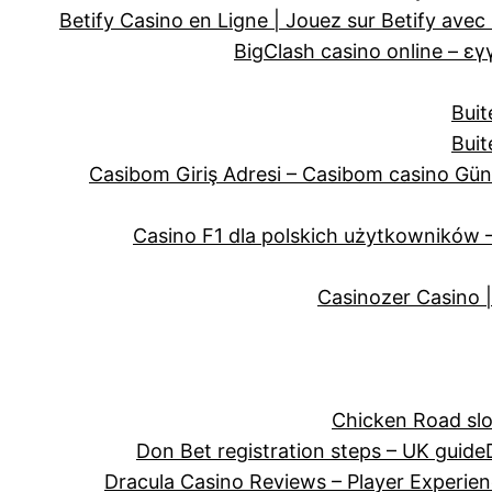
Betify Casino en Ligne | Jouez sur Betify avec
BigClash casino online – 
Buit
Buit
Casibom Giriş Adresi – Casibom casino Günc
Casino F1 dla polskich użytkowników –
Casinozer Casino 
Chicken Road slot
Don Bet registration steps – UK guide
Dracula Casino Reviews – Player Experie