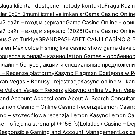
sługa klienta i dostępne metody kontaktu
Fraga Kazin
lar üçün ümumi icmal və imkanlar
Gama Casino Onlin
ый сайт – вход и зеркало
Gama Casino Online – офи
й сайт – вход и зеркало (2026)
Gama Casino Onlin
us Slot Türkiye
GRANDPASHABET CANLI CASİNO & 
ea en México
Ice Fishing live casino show game devel
роцесса в онлайн казино
Jetton Games – особеннос
онлайн – бонусы, акции и специальные предложен
 – Recenze platformy
Kasyno Flagman Dostępne w Pol
kan Vegas – Bonusy i rejestracja
Kasyno online Vulka
e Vulkan Vegas – Recenzja
Kasyno online Vulkan Vega
n and Account Access
Learn About AI Search Consultanc
Lemon Casino – Online Casino Recenzje
Lemon Casino
no – szczegółowa recenzja Lemon Kasyno
Lemon Casi
 – oficjalna strona pl (+155 fs)
LolaJack Casino – De
– Responsible Gaming and Account Management
Los ca