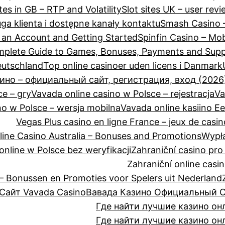
ites in GB – RTP and Volatility
Slot sites UK – user re
uga klienta i dostępne kanały kontaktu
Smash Casino –
g an Account and Getting Started
Spinfin Casino – Mo
omplete Guide to Games, Bonuses, Payments and Sup
eutschland
Top online casinoer uden licens i Danmark
ино – официальный сайт, регистрация, вход (2026
ce – gry
Vavada online casino w Polsce – rejestracja
Va
no w Polsce – wersja mobilna
Vavada online kasiino Ees
Vegas Plus casino en ligne France – jeux de casin
line Casino Australia – Bonuses and Promotions
Wypła
nline w Polsce bez weryfikacji
Zahraniční casino pro
Zahraniční online casi
– Bonussen en Promoties voor Spelers uit Nederland
Сайт Vavada Casino
Вавада Казино Официальный Са
Где найти лучшие казино он
Где найти лучшие казино он