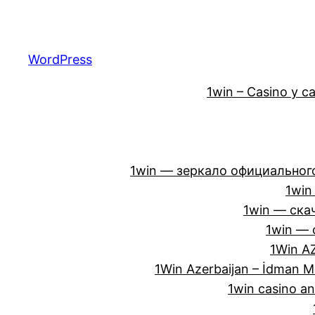
Skip
to
content
WordPress
1win – Casino y c
1win — зеркало официального
1win
1win — ска
1win — 
1Win AZ
1Win Azerbaijan – İdman Mə
1win casino an