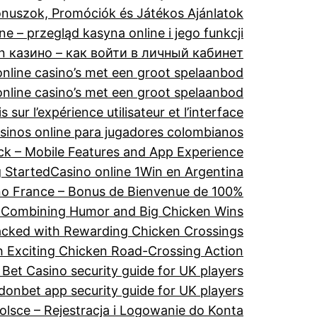
nuszok, Promóciók és Játékos Ajánlatok
ne – przegląd kasyna online i jego funkcji
n казино – как войти в личный кабинет
online casino’s met een groot spelaanbod
online casino’s met een groot spelaanbod
sur l’expérience utilisateur et l’interface
asinos online para jugadores colombianos
ck – Mobile Features and App Experience
 Started
Casino online 1Win en Argentina
no France – Bonus de Bienvenue de 100%
t Combining Humor and Big Chicken Wins
Packed with Rewarding Chicken Crossings
h Exciting Chicken Road-Crossing Action
Bet Casino security guide for UK players
donbet app security guide for UK players
olsce – Rejestracja i Logowanie do Konta