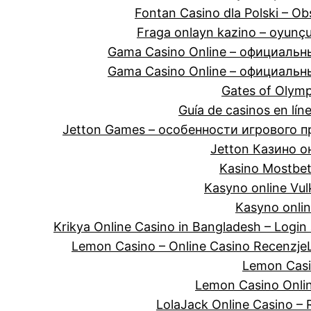
Fontan Casino dla Polski – Ob
Fraga onlayn kazino – oyunçu
Gama Casino Online – официальн
Gama Casino Online – официальны
Gates of Olymp
Guía de casinos en lín
Jetton Games – особенности игрового п
Jetton Казино 
Kasino Mostbet
Kasyno online Vul
Kasyno onlin
Krikya Online Casino in Bangladesh – Logi
Lemon Casino – Online Casino Recenzje
Lemon Casi
Lemon Casino Online
LolaJack Online Casino 